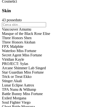
Cosmetici
Soraka
Teemo
Skin
Tristana
Warwick
43 posseduto
Nunu & Willump
Miss Fortune
Vancouver Amumu
Ashe
Masque of the Black Rose Elise
Tryndamere
Three Honors Shen
Jax
Three Honors Akshan
Morgana
FPX Malphite
Zilean
Waterloo Miss Fortune
Singed
Secret Agent Miss Fortune
Evelynn
Viridian Kayle
Twitch
PROJECT: Sylas
Karthus
Arcane Shimmer Lab Singed
Ambessa
Star Guardian Miss Fortune
Cho'Gath
Trick or Treat Ekko
Amumu
Stinger Akali
Mel
Lunar Eclipse Aatrox
Rammus
TPA Nunu & Willump
Anivia
Battle Bunny Miss Fortune
Shaco
Exiled Morgana
Dr. Mundo
Soul Fighter Viego
Yunara
Ghost Bride Morgana