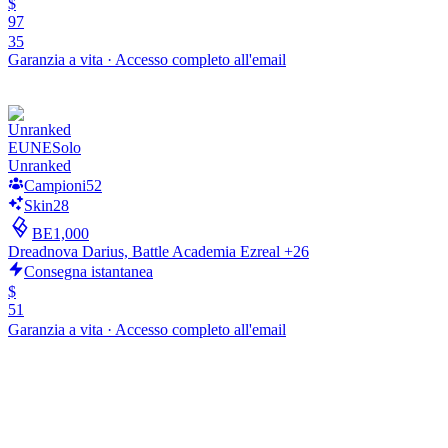
$
Akshan
97
Ivern
35
Kalista
Garanzia a vita
·
Accesso completo all'email
Bard
Naafiri
Vex
Bel'Veth
Braum
EUNE
Solo
Jhin
Unranked
Kindred
Campioni
52
Zeri
Skin
28
Jinx
Tahm Kench
BE
1,000
Briar
Dreadnova Darius, Battle Academia Ezreal +26
Viego
Consegna istantanea
Senna
$
Lucian
51
Zed
Garanzia a vita
·
Accesso completo all'email
Kled
Rakan
Xayah
Ekko
Qiyana
Vi