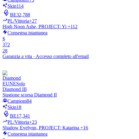
Nilah
Skin
114
Lissandra
K'Sante
BE
32,788
Diana
PL/Vittoria
+27
Quinn
High Noon Ashe, PROJECT: Yi +112
Smolder
Consegna istantanea
Syndra
$
Milio
372
Aurelion Sol
28
Zaahen
Garanzia a vita
·
Accesso completo all'email
Kayn
Zoe
Hwei
Zyra
Kai'Sa
EUNE
Solo
Seraphine
Diamond III
Gnar
Stagione scorsa Diamond II
Zac
Campioni
84
Thresh
Skin
18
Yasuo
Vel'Koz
BE
17,341
Taliyah
PL/Vittoria
+23
Illaoi
Shadow Evelynn, PROJECT: Katarina +16
Camille
Consegna istantanea
Rek'Sai