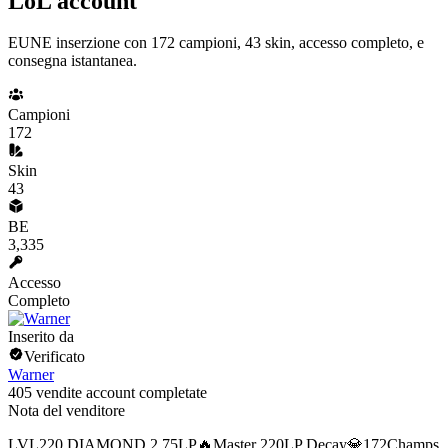
LoL account
EUNE inserzione con 172 campioni, 43 skin, accesso completo, e
consegna istantanea.
Campioni
172
Skin
43
BE
3,335
Accesso
Completo
Inserito da
Verificato
Warner
405 vendite account completate
Nota del venditore
LVL220 DIAMOND 2 75LP🔥Master 220LP Decay💎172Champs