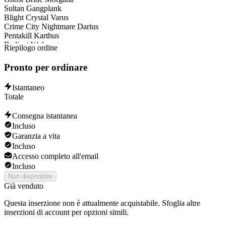
Sona
Sultan Gangplank
Kassadin
Blight Crystal Varus
Irelia
Crime City Nightmare Darius
Janna
Pentakill Karthus
Gangplank
Radiant Wukong
Corki
Riepilogo ordine
Three Honors Malzahar
Pyke
Grey Warwick
Karma
Pronto per ordinare
Worlds 2016 Zed
Taric
Royal Shaco
Veigar
Istantaneo
Tundra Hunter Warwick
Trundle
Totale
Galaxy Slayer Zed
Swain
Marauder Warwick
Caitlyn
Consegna istantanea
Dark Waters Diana
Blitzcrank
Incluso
Medieval Twitch
Malphite
Sentinel Vayne
Garanzia a vita
Katarina
Final Boss Veigar
Incluso
Nocturne
Omega Squad Veigar
Maokai
Accesso completo all'email
Cosmic Paladin Sion
Renekton
Incluso
Ann-Sivir-sary
Jarvan IV
Non disponibile
Dawnbringer Nidalee
Elise
Già venduto
Coven LeBlanc
Orianna
Panda Teemo
Wukong
Questa inserzione non è attualmente acquistabile. Sfoglia altre
Guardian of the Sands Rammus
Brand
inserzioni di account per opzioni simili.
Battle Academia Ezreal
Lee Sin