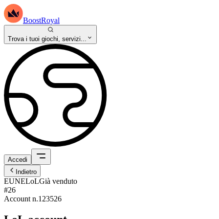
BoostRoyal
Trova i tuoi giochi, servizi...
Accedi
Indietro
EUNE
LoL
Già venduto
#26
Account n.
123526