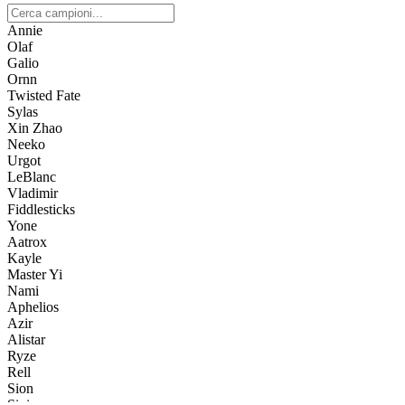
Annie
Olaf
Galio
Ornn
Twisted Fate
Sylas
Xin Zhao
Neeko
Urgot
LeBlanc
Vladimir
Fiddlesticks
Yone
Aatrox
Kayle
Master Yi
Nami
Aphelios
Azir
Alistar
Ryze
Rell
Sion
Sivir