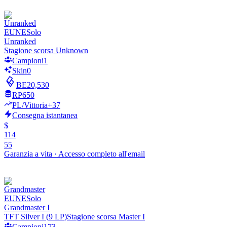
Xerath
Shyvana
Ahri
Samira
EUNE
Solo
Graves
Unranked
Fizz
Stagione scorsa Unknown
Volibear
Campioni
1
Sett
Skin
0
Rengar
BE
20,530
Lillia
Varus
RP
650
Nautilus
PL/Vittoria
+37
Viktor
Consegna istantanea
Sejuani
$
Fiora
114
Ziggs
55
Lulu
Garanzia a vita
·
Accesso completo all'email
Draven
Gwen
Renata Glasc
Hecarim
Kha'Zix
EUNE
Solo
Darius
Grandmaster I
Aurora
TFT Silver I (9 LP)
Stagione scorsa Master I
Jayce
Campioni
173