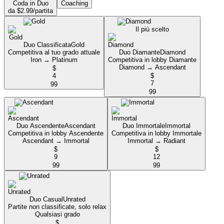
Coda in Duo
Coaching
da $2.99/partita
Il più scelto
Duo Classificata
Gold
Competitiva al tuo grado attuale
Duo Diamante
Diamond
Iron → Platinum
Competitiva in lobby Diamante
Diamond → Ascendant
$
4
$
7
99
99
Duo Ascendente
Ascendant
Duo Immortale
Immortal
Competitiva in lobby Ascendente
Competitiva in lobby Immortale
Ascendant → Immortal
Immortal → Radiant
$
$
9
12
99
99
Duo Casual
Unrated
Partite non classificate, solo relax
Qualsiasi grado
$