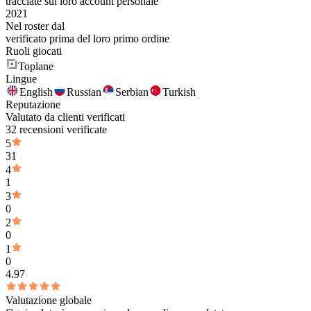
tracciate sul loro account personale
2021
Nel roster dal
verificato prima del loro primo ordine
Ruoli giocati
Toplane
Lingue
English
Russian
Serbian
Turkish
Reputazione
Valutato da clienti verificati
32 recensioni verificate
5
31
4
1
3
0
2
0
1
0
4.97
Valutazione globale