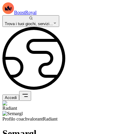
BoostRoyal
Trova i tuoi giochi, servizi...
Accedi
Profilo coach
valorant
Radiant
Semargl