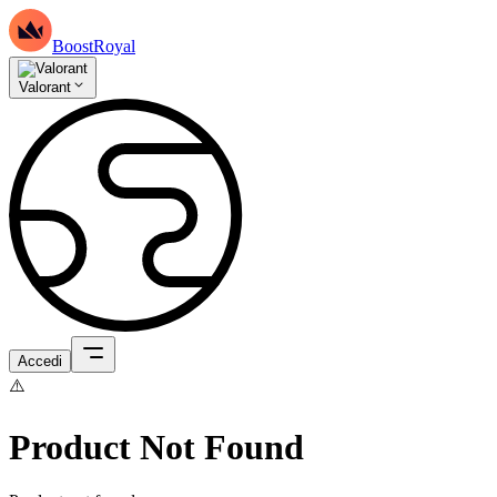
BoostRoyal
Valorant
Accedi
⚠️
Product Not Found