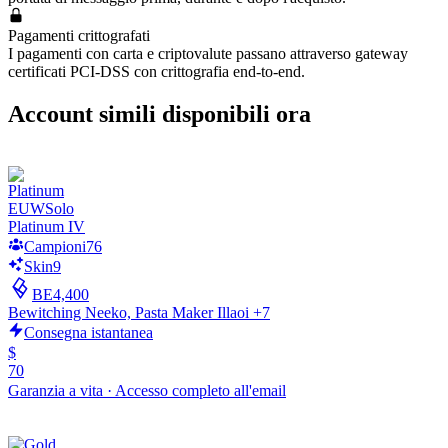
Pagamenti crittografati
I pagamenti con carta e criptovalute passano attraverso gateway
certificati PCI-DSS con crittografia end-to-end.
Account simili disponibili ora
EUW
Solo
Platinum IV
Campioni
76
Skin
9
BE
4,400
Bewitching Neeko, Pasta Maker Illaoi +7
Consegna istantanea
$
70
Garanzia a vita
·
Accesso completo all'email