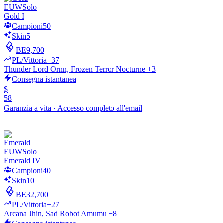
EUW
Solo
Gold I
Campioni
50
Skin
5
BE
9,700
PL/Vittoria
+37
Thunder Lord Ornn, Frozen Terror Nocturne +3
Consegna istantanea
$
58
Garanzia a vita
·
Accesso completo all'email
EUW
Solo
Emerald IV
Campioni
40
Skin
10
BE
32,700
PL/Vittoria
+27
Arcana Jhin, Sad Robot Amumu +8