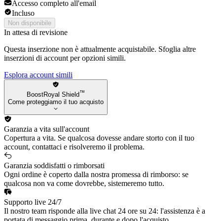
Accesso completo all'email
Sejuani
Incluso
Xayah
Fiora
Non disponibile
Ziggs
In attesa di revisione
Ekko
Questa inserzione non è attualmente acquistabile. Sfoglia altre
Qiyana
inserzioni di account per opzioni simili.
Draven
Darius
Esplora account simili
Nilah
™
BoostRoyal Shield
Come proteggiamo il tuo acquisto
Garanzia a vita sull'account
Copertura a vita. Se qualcosa dovesse andare storto con il tuo
account, contattaci e risolveremo il problema.
Garanzia soddisfatti o rimborsati
Ogni ordine è coperto dalla nostra promessa di rimborso: se
qualcosa non va come dovrebbe, sistemeremo tutto.
Supporto live 24/7
Il nostro team risponde alla live chat 24 ore su 24: l'assistenza è a
portata di messaggio prima, durante e dopo l'acquisto.