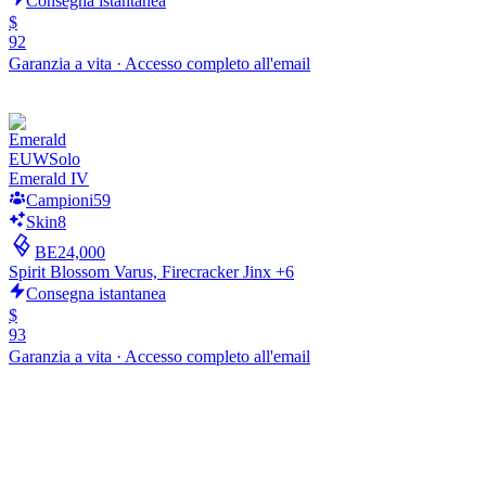
Consegna istantanea
$
92
Garanzia a vita
·
Accesso completo all'email
EUW
Solo
Emerald IV
Campioni
59
Skin
8
BE
24,000
Spirit Blossom Varus, Firecracker Jinx +6
Consegna istantanea
$
93
Garanzia a vita
·
Accesso completo all'email