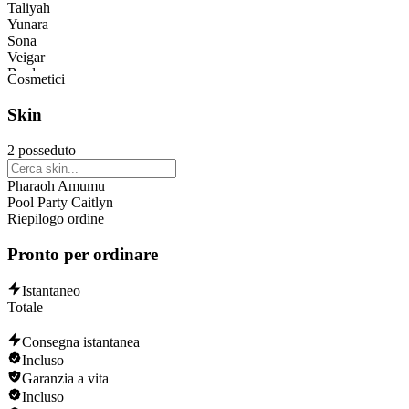
Taliyah
Yunara
Sona
Veigar
Bard
Cosmetici
Caitlyn
Maokai
Skin
Wukong
Brand
2 posseduto
Lee Sin
Vayne
Pharaoh Amumu
Jhin
Pool Party Caitlyn
Nidalee
Riepilogo ordine
Poppy
Ezreal
Pronto per ordinare
Akali
Riven
Jinx
Istantaneo
Lux
Totale
Xerath
Shyvana
Consegna istantanea
Rengar
Incluso
Senna
Garanzia a vita
Lucian
Incluso
Varus