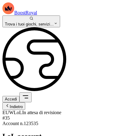
BoostRoyal
Trova i tuoi giochi, servizi...
Accedi
Indietro
EUW
LoL
In attesa di revisione
#35
Account n.
123535