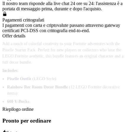
Il nostro team risponde alla live chat 24 ore su 24: l'assistenza è a
portata di messaggio prima, durante e dopo l'acquisto.
Pagamenti crittografati
I pagamenti con carta e criptovalute passano attraverso gateway
certificati PCI-DSS con crittografia end-to-end.
Offer details
Add a touch of colorful creativity to your Fortnite adventures with the
Pixelle Starter Pack. Perfect for new players or collectors who love the
LEGO Fortnite aesthetic, this bundle features an original character and a
full decor bundle.
Includes:
Pixelle Outfit
(LEGO Style)
Rainbow Rec Room Decor Bundle
(12 LEGO Fortnite decorative
items)
600 V-Bucks
Riepilogo ordine
Pronto per ordinare