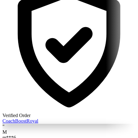
Verified Order
Coach
BoostRoyal
"
M
m***6