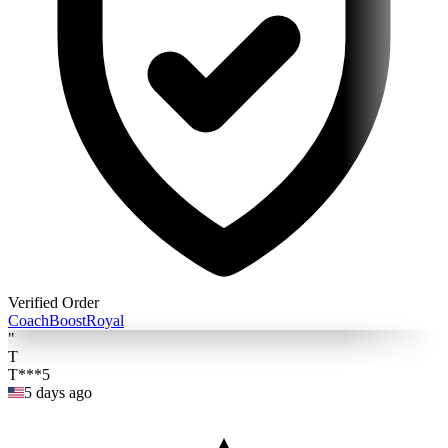
Verified Order
Coach
BoostRoyal
"
T
T***5
5 days ago