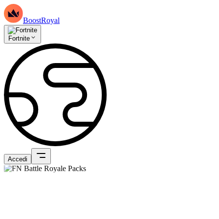
BoostRoyal
Fortnite
Accedi