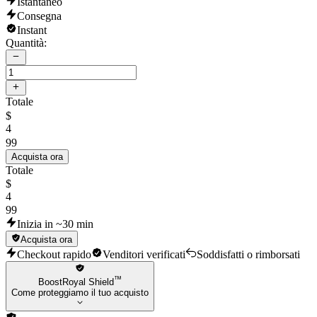
Istantaneo
Consegna
Instant
Quantità:
Totale
$
4
99
Acquista ora
Totale
$
4
99
Inizia in ~30 min
Acquista ora
Checkout rapido
Venditori verificati
Soddisfatti o rimborsati
™
BoostRoyal Shield
Come proteggiamo il tuo acquisto