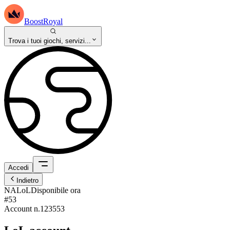
BoostRoyal
Trova i tuoi giochi, servizi...
Accedi
Indietro
NA
LoL
Disponibile ora
#53
Account n.
123553