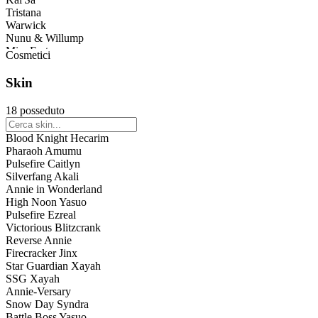
Tristana
Warwick
Nunu & Willump
Miss Fortune
Cosmetici
Ashe
Tryndamere
Skin
Jax
Morgana
18 posseduto
Zilean
Singed
Blood Knight Hecarim
Yasuo
Pharaoh Amumu
Twitch
Pulsefire Caitlyn
Amumu
Silverfang Akali
Rammus
Annie in Wonderland
Anivia
High Noon Yasuo
Shaco
Pulsefire Ezreal
Dr. Mundo
Victorious Blitzcrank
Sona
Reverse Annie
Pyke
Firecracker Jinx
Taric
Star Guardian Xayah
Veigar
SSG Xayah
Caitlyn
Annie-Versary
Blitzcrank
Snow Day Syndra
Malphite
Battle Boss Yasuo