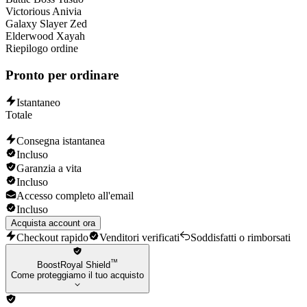
Katarina
Victorious Anivia
Brand
Galaxy Slayer Zed
Lee Sin
Elderwood Xayah
Vayne
Riepilogo ordine
Heimerdinger
Jhin
Pronto per ordinare
Nasus
Nidalee
Udyr
Istantaneo
Poppy
Totale
Pantheon
Ezreal
Consegna istantanea
Mordekaiser
Incluso
Akali
Garanzia a vita
Garen
Incluso
Malzahar
Accesso completo all'email
Riven
Incluso
Jinx
Shen
Acquista account ora
Lux
Checkout rapido
Venditori verificati
Soddisfatti o rimborsati
Xerath
Ahri
™
BoostRoyal Shield
Lucian
Come proteggiamo il tuo acquisto
Varus
Zed