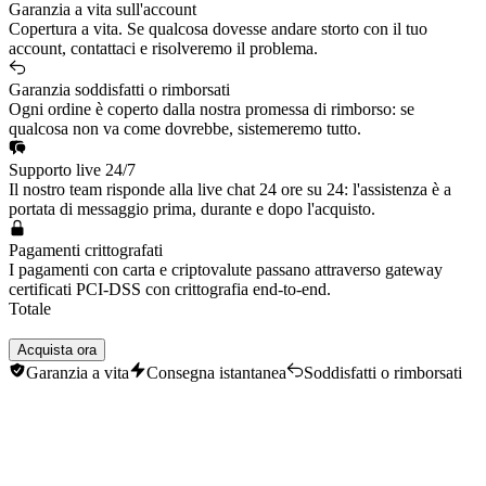
Nautilus
Garanzia a vita sull'account
Xayah
Copertura a vita. Se qualcosa dovesse andare storto con il tuo
Ekko
account, contattaci e risolveremo il problema.
Hecarim
Darius
Garanzia soddisfatti o rimborsati
Ogni ordine è coperto dalla nostra promessa di rimborso: se
qualcosa non va come dovrebbe, sistemeremo tutto.
Supporto live 24/7
Il nostro team risponde alla live chat 24 ore su 24: l'assistenza è a
portata di messaggio prima, durante e dopo l'acquisto.
Pagamenti crittografati
I pagamenti con carta e criptovalute passano attraverso gateway
certificati PCI-DSS con crittografia end-to-end.
Totale
Acquista ora
Garanzia a vita
Consegna istantanea
Soddisfatti o rimborsati