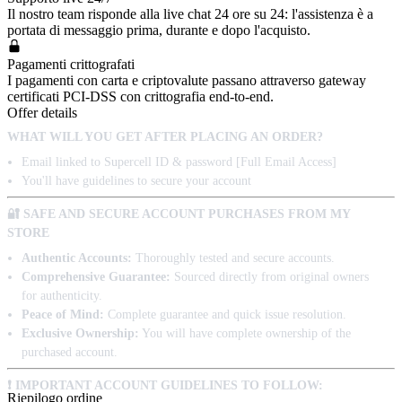
Il nostro team risponde alla live chat 24 ore su 24: l'assistenza è a
portata di messaggio prima, durante e dopo l'acquisto.
Pagamenti crittografati
I pagamenti con carta e criptovalute passano attraverso gateway
certificati PCI-DSS con crittografia end-to-end.
Offer details
WHAT WILL YOU GET AFTER PLACING AN ORDER?
Email linked to Supercell ID & password [Full Email Access]
You'll have guidelines to secure your account
🔐 SAFE AND SECURE ACCOUNT PURCHASES FROM MY
STORE
Authentic Accounts:
Thoroughly tested and secure accounts.
Comprehensive Guarantee:
Sourced directly from original owners
for authenticity.
Peace of Mind:
Complete guarantee and quick issue resolution.
Exclusive Ownership:
You will have complete ownership of the
purchased account.
❗ IMPORTANT ACCOUNT GUIDELINES TO FOLLOW:
Riepilogo ordine