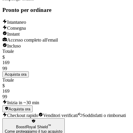
Keep your account private and avoid sharing it.
Do not contact Supercell help and support.
Pronto per ordinare
Delay name changes for at least 12 hours and in-game purchases for
10 days.
Istantaneo
Consegna
Instant
Accesso completo all'email
Incluso
Totale
$
169
99
Acquista ora
Totale
$
169
99
Inizia in ~30 min
Acquista ora
Checkout rapido
Venditori verificati
Soddisfatti o rimborsati
™
BoostRoyal Shield
Come proteggiamo il tuo acquisto