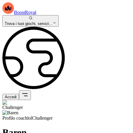
BoostRoyal
Trova i tuoi giochi, servizi...
Accedi
Profilo coach
lol
Challenger
Baren