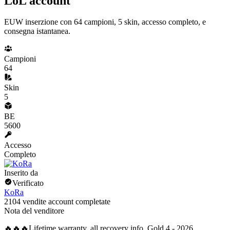
LoL account
EUW inserzione con 64 campioni, 5 skin, accesso completo, e
consegna istantanea.
Campioni
64
Skin
5
BE
5600
Accesso
Completo
Inserito da
Verificato
KoRa
2104 vendite account completate
Nota del venditore
🔥🔥🔥Lifetime warranty, all recovery info, Gold 4 - 2026,