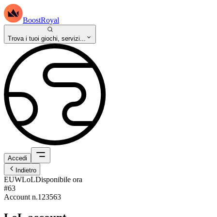
BoostRoyal
Trova i tuoi giochi, servizi...
Accedi
Indietro
EUW
LoL
Disponibile ora
#63
Account n.
123563