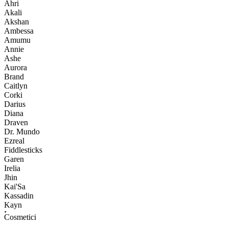
Ahri
Akali
Akshan
Ambessa
Amumu
Annie
Ashe
Aurora
Brand
Caitlyn
Corki
Darius
Diana
Draven
Dr. Mundo
Ezreal
Fiddlesticks
Garen
Irelia
Jhin
Kai'Sa
Kassadin
Kayn
Leona
Cosmetici
Lucian