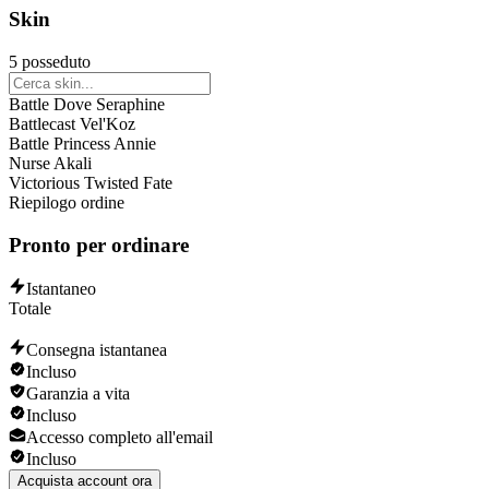
Lulu
Skin
Lux
Malphite
5 posseduto
Master Yi
Mel
Battle Dove Seraphine
Miss Fortune
Battlecast Vel'Koz
Naafiri
Battle Princess Annie
Nautilus
Nurse Akali
Nunu & Willump
Victorious Twisted Fate
Pantheon
Riepilogo ordine
Poppy
Pyke
Pronto per ordinare
Ryze
Samira
Sejuani
Istantaneo
Seraphine
Totale
Sion
Sivir
Consegna istantanea
Sona
Incluso
Soraka
Garanzia a vita
Swain
Incluso
Sylas
Accesso completo all'email
Syndra
Incluso
Teemo
Thresh
Acquista account ora