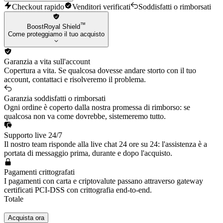
Tristana
Checkout rapido
Venditori verificati
Soddisfatti o rimborsati
Twisted Fate
Vayne
™
BoostRoyal Shield
Veigar
Come proteggiamo il tuo acquisto
Vel'Koz
Viego
Viktor
Garanzia a vita sull'account
Vladimir
Copertura a vita. Se qualcosa dovesse andare storto con il tuo
Warwick
account, contattaci e risolveremo il problema.
Xin Zhao
Yasuo
Garanzia soddisfatti o rimborsati
Yone
Ogni ordine è coperto dalla nostra promessa di rimborso: se
Yunara
qualcosa non va come dovrebbe, sistemeremo tutto.
Yuumi
Supporto live 24/7
Il nostro team risponde alla live chat 24 ore su 24: l'assistenza è a
portata di messaggio prima, durante e dopo l'acquisto.
Pagamenti crittografati
I pagamenti con carta e criptovalute passano attraverso gateway
certificati PCI-DSS con crittografia end-to-end.
Totale
Acquista ora