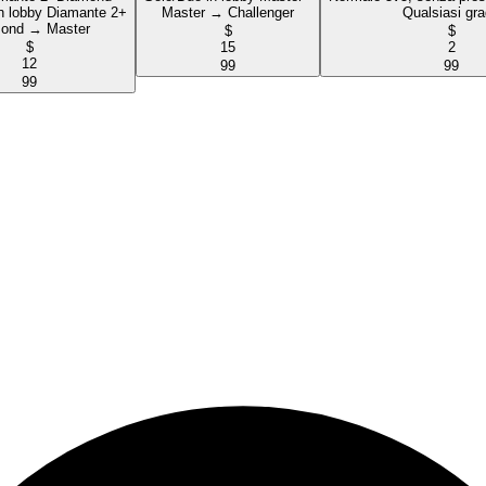
n lobby Diamante 2+
Master → Challenger
Qualsiasi gr
ond → Master
$
$
$
15
2
12
99
99
99