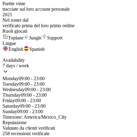
Partite vinte
tracciate sul loro account personale
2021
Nel roster dal
verificato prima del loro primo ordine
Ruoli giocati
Toplane
Jungle
Support
Lingue
English
Spanish
Availability
7 days / week
Monday
09:00 - 23:00
Tuesday
09:00 - 23:00
Wednesday
09:00 - 23:00
Thursday
09:00 - 23:00
Friday
09:00 - 23:00
Saturday
09:00 - 23:00
Sunday
09:00 - 23:00
Timezone:
America/Mexico_City
Reputazione
Valutato da clienti verificati
258 recensioni verificate