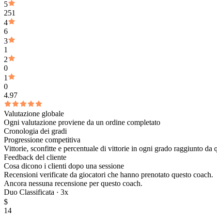
5
251
4
6
3
1
2
0
1
0
4.97
Valutazione globale
Ogni valutazione proviene da un ordine completato
Cronologia dei gradi
Progressione competitiva
Vittorie, sconfitte e percentuale di vittorie in ogni grado raggiunto da
Feedback del cliente
Cosa dicono i clienti dopo una sessione
Recensioni verificate da giocatori che hanno prenotato questo coach.
Ancora nessuna recensione per questo coach.
Duo Classificata ·
3
x
$
14