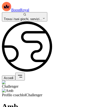
BoostRoyal
Trova i tuoi giochi, servizi...
Accedi
Profilo coach
lol
Challenger
Amb