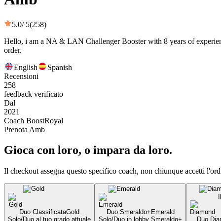
5.0
/ 5
(258)
Hello, i am a NA & LAN Challenger Booster with 8 years of experience.
order.
English
Spanish
Recensioni
258
feedback verificato
Dal
2021
Coach BoostRoyal
Prenota Amb
Gioca con loro, o impara da loro.
Il checkout assegna questo specifico coach, non chiunque accetti l'ord
I
Duo Classificata
Gold
Duo Smeraldo+
Emerald
Solo/Duo al tuo grado attuale
Solo/Duo in lobby Smeraldo+
Duo Dia