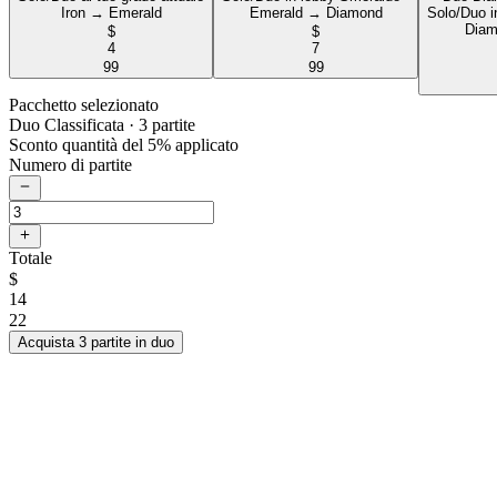
Iron → Emerald
Emerald → Diamond
Solo/Duo i
Diam
$
$
4
7
99
99
Pacchetto selezionato
Duo Classificata
· 3 partite
Sconto quantità del 5% applicato
Numero di partite
Totale
$
14
22
Acquista 3 partite in duo