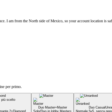
 I am from the North side of Mexico, so your account location is safe 
ine per primo.
l più scelto
Duo Master+
Master
Duo Casual
Unr
mante 2+
Diamond
Solo/Duo in lobby Master+
Normale 5v5, senza pres