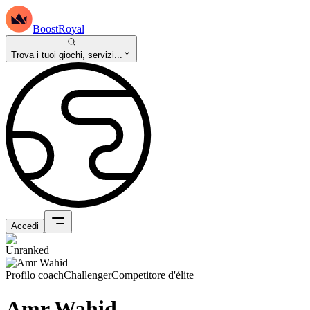
BoostRoyal
Trova i tuoi giochi, servizi...
Accedi
Profilo coach
Challenger
Competitore d'élite
Amr Wahid