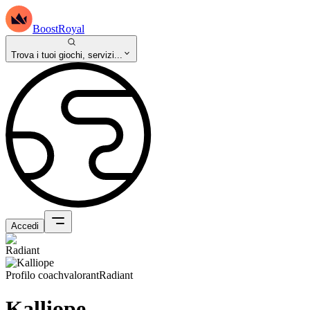
BoostRoyal
Trova i tuoi giochi, servizi...
Accedi
Profilo coach
valorant
Radiant
Kalliope