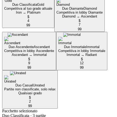
Duo Classificata
Gold
Competitiva al tuo grado attuale
Duo Diamante
Diamond
Iron → Platinum
Competitiva in lobby Diamante
Diamond → Ascendant
$
4
$
7
99
99
Duo Ascendente
Ascendant
Duo Immortale
Immortal
Competitiva in lobby Ascendente
Competitiva in lobby Immortale
Ascendant → Immortal
Immortal → Radiant
$
$
9
12
99
99
Duo Casual
Unrated
Partite non classificate, solo relax
Qualsiasi grado
$
2
99
Pacchetto selezionato
Duo Classificata
· 3 partite