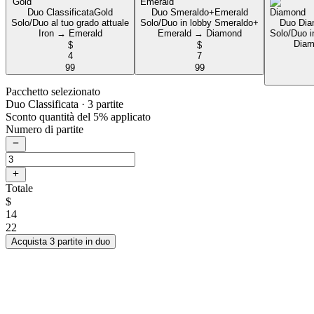
Duo Classificata
Gold
Duo Smeraldo+
Emerald
Solo/Duo al tuo grado attuale
Solo/Duo in lobby Smeraldo+
Duo Dia
Iron → Emerald
Emerald → Diamond
Solo/Duo i
Diam
$
$
4
7
99
99
Pacchetto selezionato
Duo Classificata
· 3 partite
Sconto quantità del 5% applicato
Numero di partite
Totale
$
14
22
Acquista 3 partite in duo