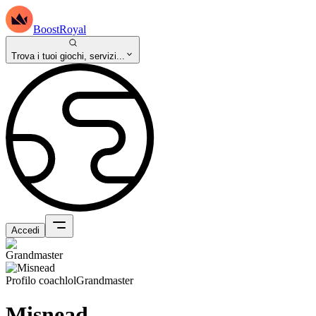
BoostRoyal
Trova i tuoi giochi, servizi...
Accedi
Profilo coach
lol
Grandmaster
Misnead