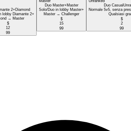
Duo Master+
Master
Duo Casual
Unr
mante 2+
Diamond
Solo/Duo in lobby Master+
Normale 5v5, senza pres
n lobby Diamante 2+
Master → Challenger
Qualsiasi gr
ond → Master
$
$
$
15
2
12
99
99
99