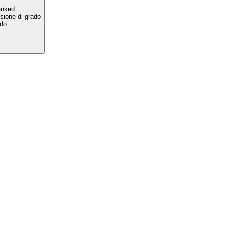
anked
sione di grado
ado