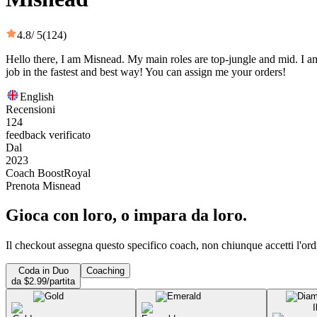
4.8
/ 5
(124)
Hello there, I am Misnead. My main roles are top-jungle and mid. I a
job in the fastest and best way! You can assign me your orders!
English
Recensioni
124
feedback verificato
Dal
2023
Coach BoostRoyal
Prenota Misnead
Gioca con loro, o impara da loro.
Il checkout assegna questo specifico coach, non chiunque accetti l'ord
Coda in Duo
Coaching
da $2.99/partita
I