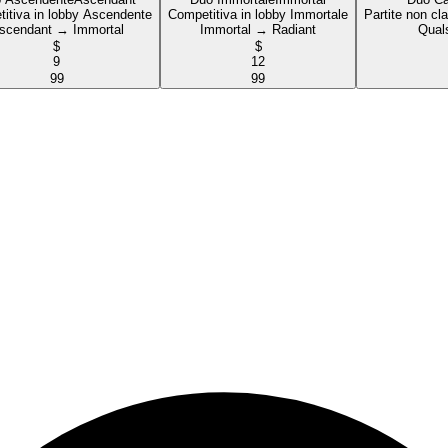
itiva in lobby Ascendente
Competitiva in lobby Immortale
Partite non cla
scendant → Immortal
Immortal → Radiant
Quals
$
$
9
12
99
99