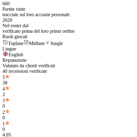
660
Partite vinte
tracciate sul loro account personale
2020
Nel roster dal
verificato prima del loro primo ordine
Ruoli giocati
Toplane
Midlane
Jungle
Lingue
English
Reputazione
Valutato da clienti verificati
40 recensioni verificate
5
38
4
2
3
0
2
0
1
0
4.95