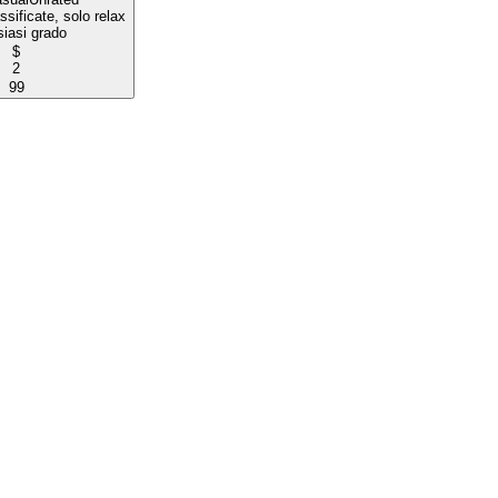
ssificate, solo relax
iasi grado
$
2
99