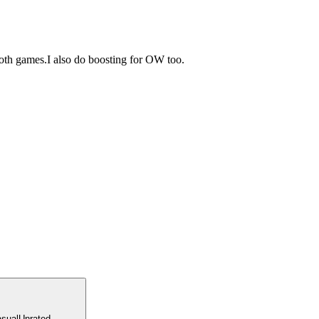
oth games.I also do boosting for OW too.
sual
Unrated