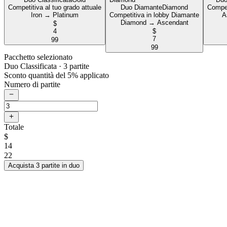
Competitiva al tuo grado attuale
Duo Diamante
Diamond
Compet
Iron → Platinum
Competitiva in lobby Diamante
A
Diamond → Ascendant
$
4
$
7
99
99
Pacchetto selezionato
Duo Classificata
· 3 partite
Sconto quantità del 5% applicato
Numero di partite
Totale
$
14
22
Acquista 3 partite in duo