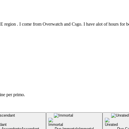
 region . I come from Overwatch and Csgo. I have alot of hours for b
ine per primo.
 Ascendente
Ascendant
Duo Immortale
Immortal
Duo Ca