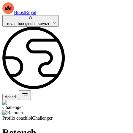
BoostRoyal
Trova i tuoi giochi, servizi...
Accedi
Profilo coach
lol
Challenger
Retouch