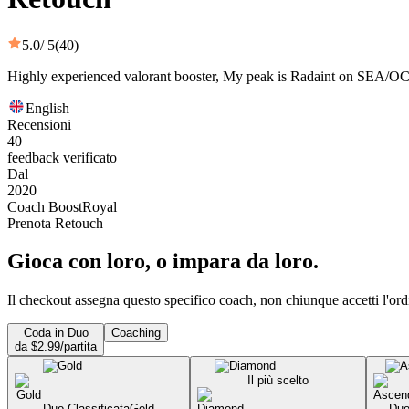
5.0
/ 5
(40)
Highly experienced valorant booster, My peak is Radaint on SEA/OCE
English
Recensioni
40
feedback verificato
Dal
2020
Coach BoostRoyal
Prenota Retouch
Gioca con loro, o impara da loro.
Il checkout assegna questo specifico coach, non chiunque accetti l'ord
Coda in Duo
Coaching
da $2.99/partita
Il più scelto
Duo Classificata
Gold
Duo