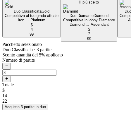
Il più scelto
Duo Classificata
Gold
Duo
Competitiva al tuo grado attuale
Duo Diamante
Diamond
Compet
Iron → Platinum
Competitiva in lobby Diamante
A
Diamond → Ascendant
$
4
$
7
99
99
Pacchetto selezionato
Duo Classificata
· 3 partite
Sconto quantità del 5% applicato
Numero di partite
Totale
$
14
22
Acquista 3 partite in duo