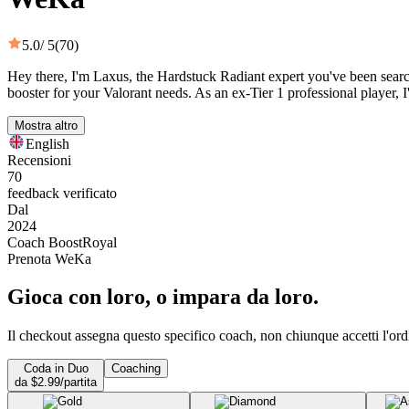
5.0
/ 5
(70)
Hey there, I'm Laxus, the Hardstuck Radiant expert you've been sear
booster for your Valorant needs. As an ex-Tier 1 professional playe
Mostra altro
English
Recensioni
70
feedback verificato
Dal
2024
Coach BoostRoyal
Prenota WeKa
Gioca con loro, o impara da loro.
Il checkout assegna questo specifico coach, non chiunque accetti l'ord
Coda in Duo
Coaching
da $2.99/partita