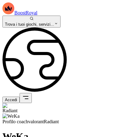
BoostRoyal
Trova i tuoi giochi, servizi...
Accedi
Profilo coach
valorant
Radiant
WeKa