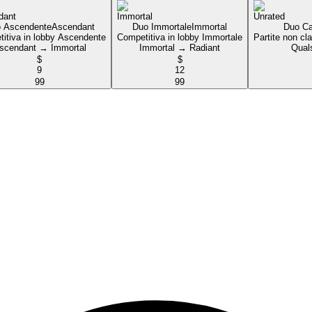
 Ascendente
Ascendant
Duo Immortale
Immortal
Duo Ca
itiva in lobby Ascendente
Competitiva in lobby Immortale
Partite non cla
scendant → Immortal
Immortal → Radiant
Quals
$
$
9
12
99
99