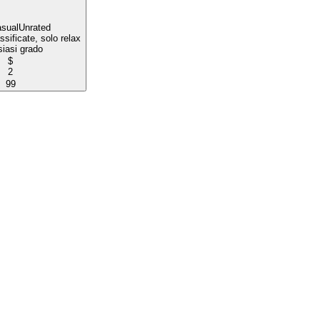
sual
Unrated
ssificate, solo relax
iasi grado
$
2
99