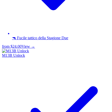
🔫 Fucile tattico della Stagione Due
from
$24.00
View →
M13B Unlock