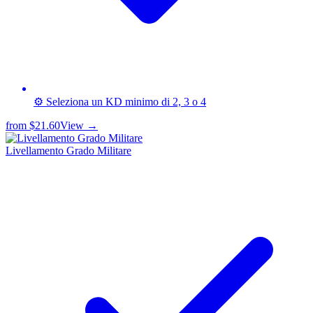
⚙️ Seleziona un KD minimo di 2, 3 o 4
from
$21.60
View →
Livellamento Grado Militare