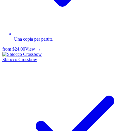
Una copia per partita
from
$24.00
View →
Sblocco Crossbow