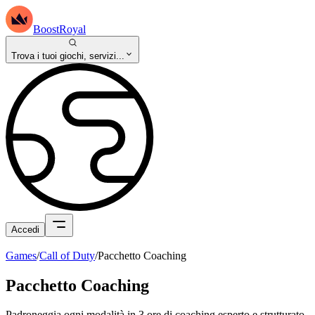
BoostRoyal
Trova i tuoi giochi, servizi...
Accedi
Games
/
Call of Duty
/
Pacchetto Coaching
Pacchetto Coaching
Padroneggia ogni modalità in 3 ore di coaching esperto e strutturato,