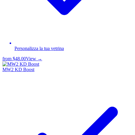
Personalizza la tua vetrina
from
$48.00
View →
MW2 KD Boost