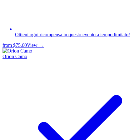
Ottieni ogni ricompensa in questo evento a tempo limitato!
from
$75.60
View →
Orion Camo