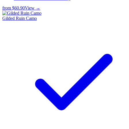
from
$60.90
View →
Gilded Ruin Camo