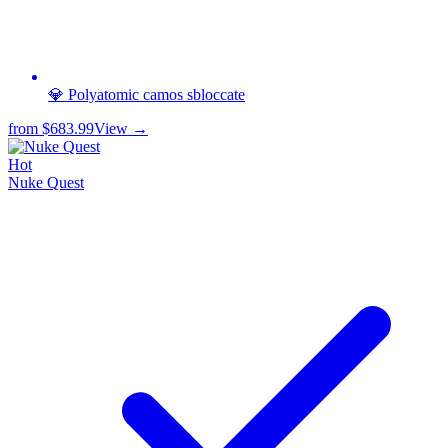
💎 Polyatomic camos sbloccate
from
$683.99
View →
Hot
Nuke Quest