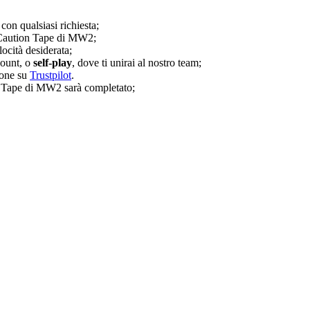
 con qualsiasi richiesta;
il Caution Tape di MW2;
locità desiderata;
count, o
self-play
, dove ti unirai al nostro team;
ione su
Trustpilot
.
on Tape di MW2 sarà completato;