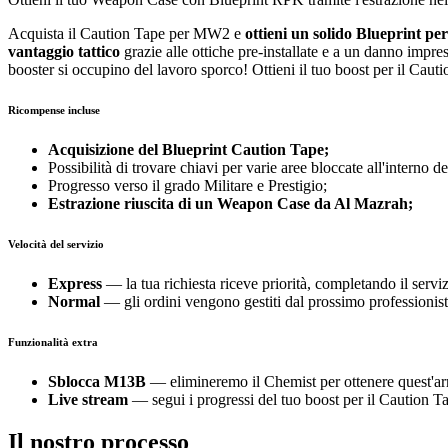
Acquista il Caution Tape per MW2 e
ottieni un solido Blueprint pe
vantaggio tattico
grazie alle ottiche pre-installate e a un danno impre
booster si occupino del lavoro sporco! Ottieni il tuo boost per il Ca
Ricompense incluse
Acquisizione del Blueprint Caution Tape;
Possibilità di trovare chiavi per varie aree bloccate all'intern
Progresso verso il grado Militare e Prestigio;
Estrazione riuscita di un Weapon Case da Al Mazrah;
Velocità del servizio
Express
— la tua richiesta riceve priorità, completando il serv
Normal
— gli ordini vengono gestiti dal prossimo professionist
Funzionalità extra
Sblocca M13B
— elimineremo il Chemist per ottenere quest'arm
Live stream
— segui i progressi del tuo boost per il Caution T
Il nostro processo