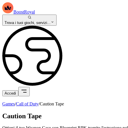
BoostRoyal
Trova i tuoi giochi, servizi...
Accedi
Games
/
Call of Duty
/
Caution Tape
Caution Tape
Ottieni il tuo Weapon Case con Blueprint RPK tramite l'estrazione 