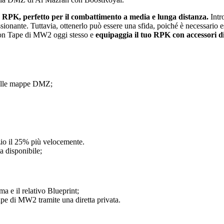
r RPK, perfetto per il combattimento a media e lunga distanza.
Intr
ssionante. Tuttavia, ottenerlo può essere una sfida, poiché è necessario
ution Tape di MW2 oggi stesso e
equipaggia il tuo RPK con accessori di a
o delle mappe DMZ;
izio il 25% più velocemente.
a disponibile;
a e il relativo Blueprint;
ape di MW2 tramite una diretta privata.