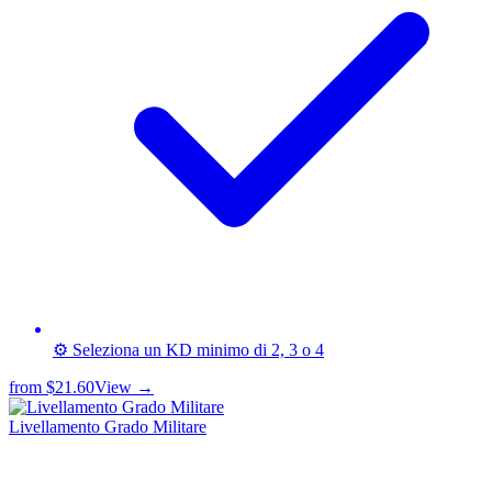
⚙️ Seleziona un KD minimo di 2, 3 o 4
from
$21.60
View →
Livellamento Grado Militare