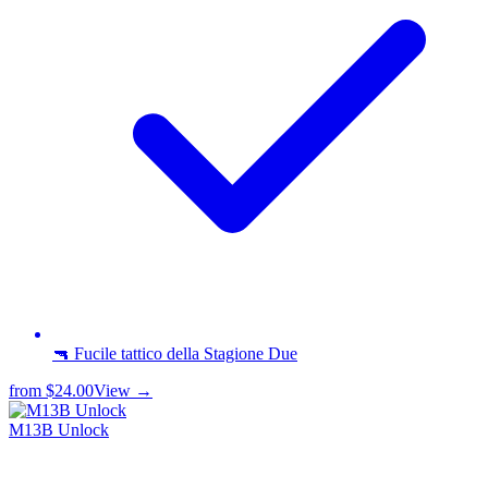
🔫 Fucile tattico della Stagione Due
from
$24.00
View →
M13B Unlock