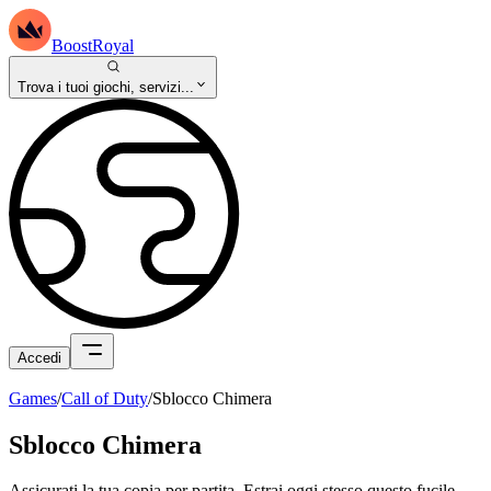
BoostRoyal
Trova i tuoi giochi, servizi...
Accedi
Games
/
Call of Duty
/
Sblocco Chimera
Sblocco Chimera
Assicurati la tua copia per partita. Estrai oggi stesso questo fucile