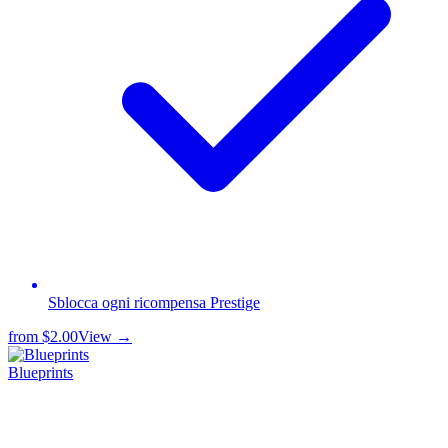
Sblocca ogni ricompensa Prestige
from
$2.00
View →
Blueprints