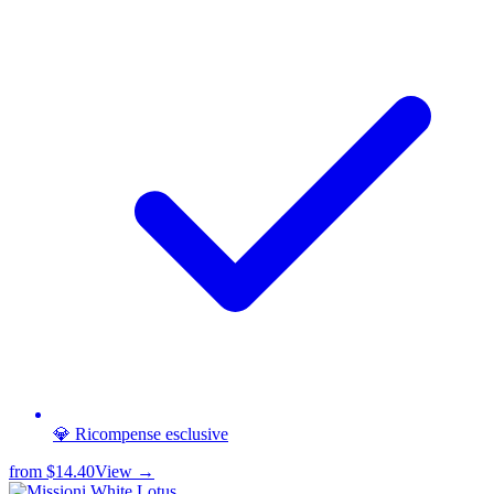
💎 Ricompense esclusive
from
$14.40
View →