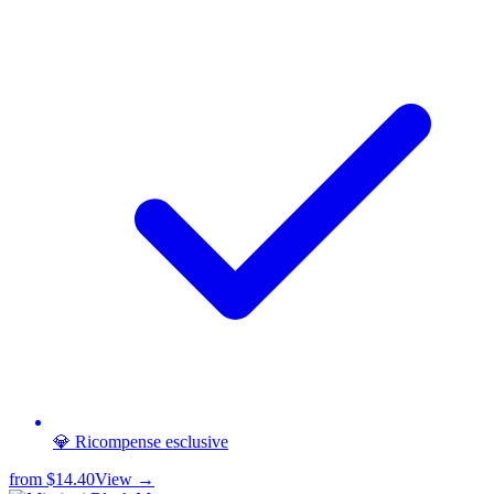
💎 Ricompense esclusive
from
$14.40
View →