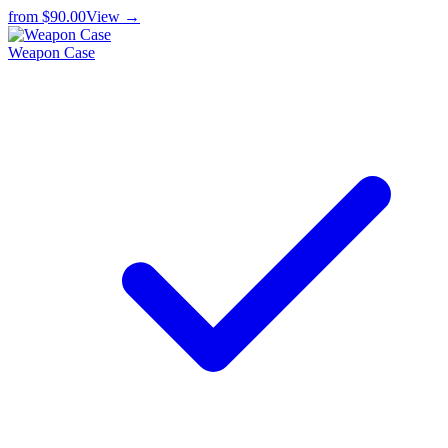
from
$90.00
View →
Weapon Case