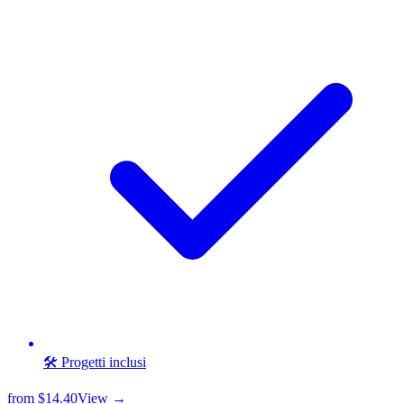
🛠️ Progetti inclusi
from
$14.40
View →