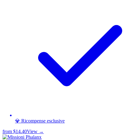
💎 Ricompense esclusive
from
$14.40
View →