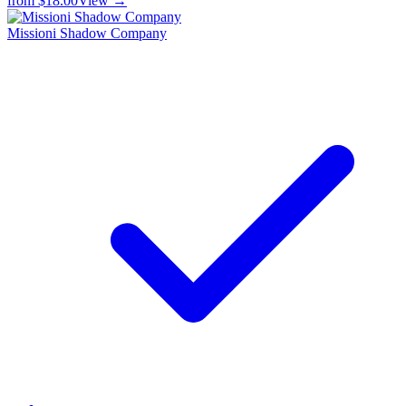
from
$18.00
View →
Missioni Shadow Company