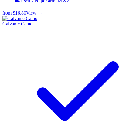
🎮 Esclusivo per armi MW2
from
$16.80
View →
Galvanic Camo