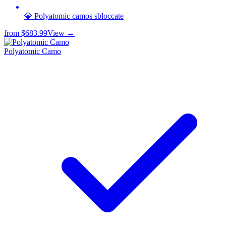
💎 Polyatomic camos sbloccate
from
$683.99
View →
Polyatomic Camo