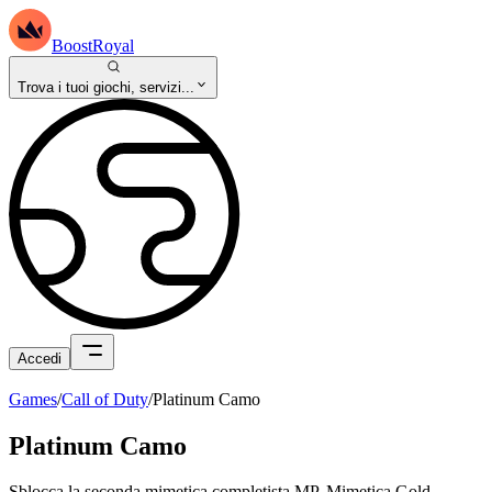
BoostRoyal
Trova i tuoi giochi, servizi...
Accedi
Games
/
Call of Duty
/
Platinum Camo
Platinum Camo
Sblocca la seconda mimetica completista MP. Mimetica Gold