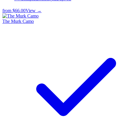
from
$66.00
View →
The Murk Camo