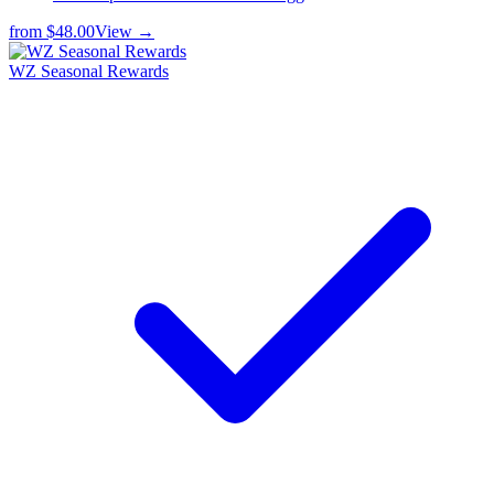
from
$48.00
View →
WZ Seasonal Rewards