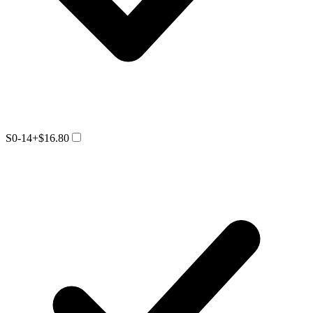
S0-14
+$16.80