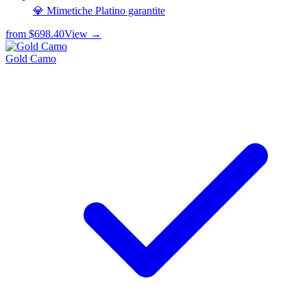
💎 Mimetiche Platino garantite
from
$698.40
View →
Gold Camo