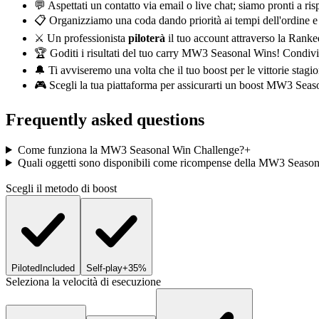
💬 Aspettati un contatto via email o live chat; siamo pronti a r
📋 Organizziamo una coda dando priorità ai tempi dell'ordine e
⚔️ Un professionista
piloterà
il tuo account attraverso la Ranked
🏆 Goditi i risultati del tuo carry MW3 Seasonal Wins! Condivi
🔔 Ti avviseremo una volta che il tuo boost per le vittorie stag
🎮 Scegli la tua piattaforma per assicurarti un boost MW3 Seas
Frequently asked questions
Come funziona la MW3 Seasonal Win Challenge?
+
Quali oggetti sono disponibili come ricompense della MW3 Seaso
Scegli il metodo di boost
Piloted
Included
Self-play
+35%
Seleziona la velocità di esecuzione