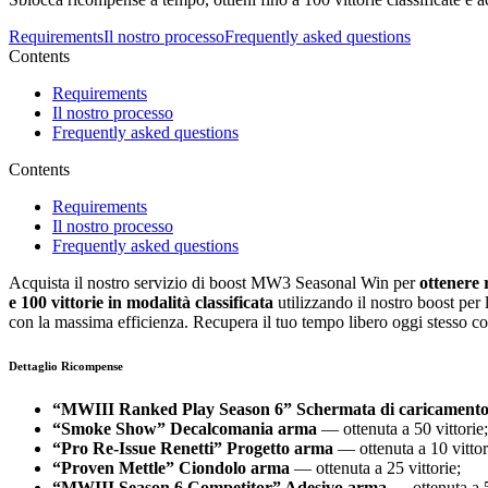
Requirements
Il nostro processo
Frequently asked questions
Contents
Requirements
Il nostro processo
Frequently asked questions
Contents
Requirements
Il nostro processo
Frequently asked questions
Acquista il nostro servizio di boost MW3 Seasonal Win per
ottenere 
e 100 vittorie in modalità classificata
utilizzando il nostro boost per 
con la massima efficienza. Recupera il tuo tempo libero oggi stesso c
Dettaglio Ricompense
“MWIII Ranked Play Season 6” Schermata di caricament
“Smoke Show” Decalcomania arma
— ottenuta a 50 vittorie;
“Pro Re-Issue Renetti” Progetto arma
— ottenuta a 10 vittor
“Proven Mettle” Ciondolo arma
— ottenuta a 25 vittorie;
“MWIII Season 6 Competitor” Adesivo arma
— ottenuta a 5