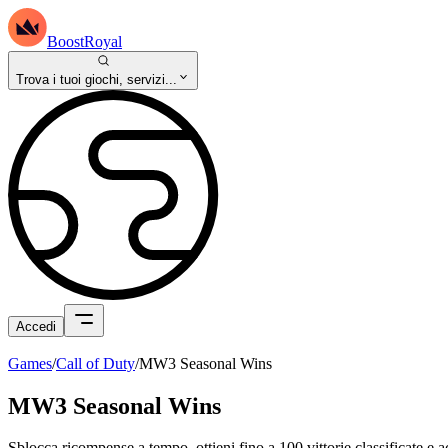
BoostRoyal
Trova i tuoi giochi, servizi...
Accedi
Games
/
Call of Duty
/
MW3 Seasonal Wins
MW3 Seasonal Wins
Sblocca ricompense a tempo, ottieni fino a 100 vittorie classificate e ac