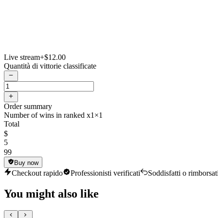
Live stream
+$12.00
Quantità di vittorie classificate
Order summary
Number of wins in ranked x1
×1
Total
$
5
99
Buy now
Checkout rapido
Professionisti verificati
Soddisfatti o rimborsat
You might also like