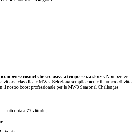
ricompense cosmetiche esclusive a tempo
senza sforzo. Non perdere l
le vittorie classificate MW3. Seleziona semplicemente il numero di vitto
on il nostro boost professionale per le MW3 Seasonal Challenges.
o
— ottenuta a 75 vittorie;
ie;
 vittorie;