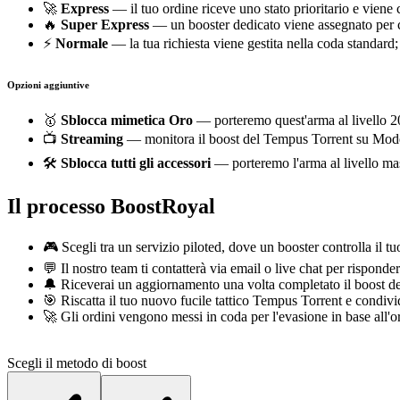
🚀
Express
— il tuo ordine riceve uno stato prioritario e viene
🔥
Super Express
— un booster dedicato viene assegnato per c
⚡
Normale
— la tua richiesta viene gestita nella coda standard;
Opzioni aggiuntive
🥇
Sblocca mimetica Oro
— porteremo quest'arma al livello 20
📺
Streaming
— monitora il boost del Tempus Torrent su Mode
🛠️
Sblocca tutti gli accessori
— porteremo l'arma al livello mas
Il processo BoostRoyal
🎮 Scegli tra un servizio piloted, dove un booster controlla il t
💬 Il nostro team ti contatterà via email o live chat per rispond
🔔 Riceverai un aggiornamento una volta completato il boo
🎯 Riscatta il tuo nuovo fucile tattico Tempus Torrent e condivid
🚀 Gli ordini vengono messi in coda per l'evasione in base all'ora
Scegli il metodo di boost