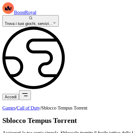
BoostRoyal
Trova i tuoi giochi, servizi...
Accedi
Games
/
Call of Duty
/
Sblocco Tempus Torrent
Sblocco Tempus Torrent
Assicurati la tua copia singola. Sbloccalo tramite il fucile tattico 