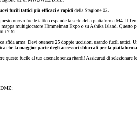
ovi fucili tattici più efficaci e rapidi
della Stagione 02.
questo nuovo fucile tattico espande la serie della piattaforma M4. Il Te
nella mappa multigiocatore Himmelmatt Expo o su Ashika Island. Questo
tili 7.62.
a sfida arma. Devi ottenere 25 doppie uccisioni usando fucili tattici. Un
fica che
la maggior parte degli accessori sbloccati per la piattaform
ere questo fucile al tuo arsenale senza ritardi! Assicurati di selezionare
pe DMZ;