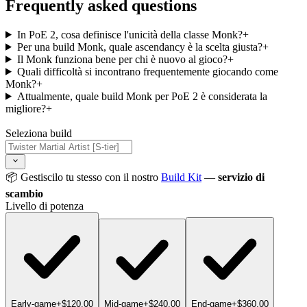
Frequently asked questions
In PoE 2, cosa definisce l'unicità della classe Monk?
+
Per una build Monk, quale ascendancy è la scelta giusta?
+
Il Monk funziona bene per chi è nuovo al gioco?
+
Quali difficoltà si incontrano frequentemente giocando come
Monk?
+
Attualmente, quale build Monk per PoE 2 è considerata la
migliore?
+
Seleziona build
📦 Gestiscilo tu stesso con il nostro
Build Kit
—
servizio di
scambio
Livello di potenza
Early-game
+$120.00
Mid-game
+$240.00
End-game
+$360.00