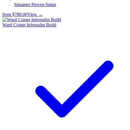
Streamer Proven Setup
from
$780.00
View →
Ward Comet Infernalist Build