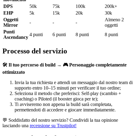
DPS
50k
75k
100k
200k+
EHP
5k
15k
20k
30k
Oggetti
Almeno 2
-
-
-
Mirror
oggetti
Punti
4 punti
6 punti
8 punti
8 punti
Ascendancy
Processo del servizio
🛠️ Il tuo percorso di build → 🎮 Personaggio completamente
ottimizzato
Invia la tua richiesta e attendi un messaggio dal nostro team di
supporto entro 10–15 minuti per verificare il tuo ordine;
Seleziona il metodo che preferisci: Self-play (scambio +
coaching) o Piloted (il booster gioca per te);
Ti avviseremo non appena la build sarà completata,
permettendoti di accedere e giocare immediatamente.
💬 Soddisfatto del nostro servizio? Condividi la tua opinione
lasciando una
recensione su Trustpilot!