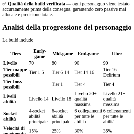
✅
Qualità della build verificata
— ogni personaggio viene testato
accuratamente prima della consegna, garantendo zero passive mal
allocate e precisione totale.
Analisi della progressione del personaggio
La build include
Early-
Tiers
Mid-game
End-game
Uber
game
Livello
70
80
90
90
Tier mappe
Tier 16
Tier 1-5
Tier 6-14
Tier 14-16
possibili
Delirium
Tier boss
-
Tier 1
Tier 4
Tier 4
possibili
Livello 20+
Livello 21+
Livelli
Livello 14
Livello 18
qualità
qualità
abilità
massima
massima
4-socket
6-socket
6 collegamenti
6 collegamenti
Socket
abilità
abilità
per tutte le
per tutte le
abilità
principale
principale
abilità
abilità
Velocità di
15%
25%
30%
35%
movimento