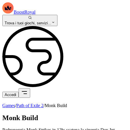
BoostRoyal
Trova i tuoi giochi, servizi...
Accedi
Games
/
Path of Exile 2
/
Monk Build
Monk Build
Padroneggia Monk Strikes in 12h: scatena la sinergia Dex-Int.