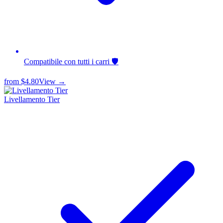
Compatibile con tutti i carri 🛡️
from
$4.80
View →
Livellamento Tier