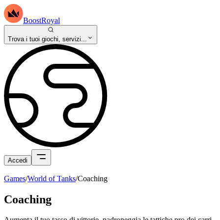
BoostRoyal
Trova i tuoi giochi, servizi...
Accedi
Games
/
World of Tanks
/
Coaching
Coaching
Aumenta il tuo tasso di vittorie, padroneggia le tattiche pro dei carri