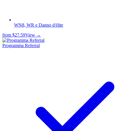
WN8, WR e Danno d'élite
from
$27.59
View →
Programma Referral