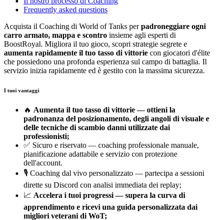
Il nostro processo di Coaching
Frequently asked questions
Acquista il Coaching di World of Tanks per
padroneggiare ogni
carro armato, mappa e scontro
insieme agli esperti di
BoostRoyal. Migliora il tuo gioco, scopri strategie segrete e
aumenta rapidamente il tuo tasso di vittorie
con giocatori d'élite
che possiedono una profonda esperienza sul campo di battaglia. Il
servizio inizia rapidamente ed è gestito con la massima sicurezza.
I tuoi vantaggi
🔥
Aumenta il tuo tasso di vittorie — ottieni la
padronanza del posizionamento, degli angoli di visuale e
delle tecniche di scambio danni utilizzate dai
professionisti;
✅ Sicuro e riservato — coaching professionale manuale,
pianificazione adattabile e servizio con protezione
dell'account.
🎙️ Coaching dal vivo personalizzato — partecipa a sessioni
dirette su Discord con analisi immediata dei replay;
📈
Accelera i tuoi progressi — supera la curva di
apprendimento e ricevi una guida personalizzata dai
migliori veterani di WoT;