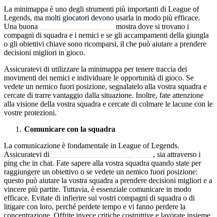
La minimappa è uno degli strumenti più importanti di League of
Legends, ma molti giocatori devono usarla in modo più efficace.
Una buona
conoscenza della mappa
mostra dove si trovano i
compagni di squadra e i nemici e se gli accampamenti della giungla
o gli obiettivi chiave sono ricomparsi, il che può aiutare a prendere
decisioni migliori in gioco.
Assicuratevi di utilizzare la minimappa per tenere traccia dei
movimenti dei nemici e individuare le opportunità di gioco. Se
vedete un nemico fuori posizione, segnalatelo alla vostra squadra e
cercate di trarre vantaggio dalla situazione. Inoltre, fate attenzione
alla visione della vostra squadra e cercate di colmare le lacune con le
vostre protezioni.
Comunicare con la squadra
La comunicazione è fondamentale in League of Legends.
Assicuratevi di
comunicare con la vostra squadra
, sia attraverso i
ping che in chat. Fate sapere alla vostra squadra quando state per
raggiungere un obiettivo o se vedete un nemico fuori posizione:
questo può aiutare la vostra squadra a prendere decisioni migliori e a
vincere più partite. Tuttavia, è essenziale comunicare in modo
efficace. Evitate di infierire sui vostri compagni di squadra o di
litigare con loro, perché perdete tempo e vi fanno perdere la
concentrazione. Offrite invece critiche costruttive e lavorate insieme