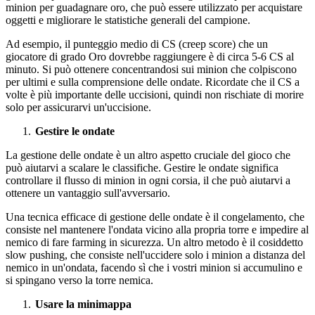
minion per guadagnare oro, che può essere utilizzato per acquistare
oggetti e migliorare le statistiche generali del campione.
Ad esempio, il punteggio medio di CS (creep score) che un
giocatore di grado Oro dovrebbe raggiungere è di circa 5-6 CS al
minuto. Si può ottenere concentrandosi sui minion che colpiscono
per ultimi e sulla comprensione delle ondate. Ricordate che il CS a
volte è più importante delle uccisioni, quindi non rischiate di morire
solo per assicurarvi un'uccisione.
Gestire le ondate
La gestione delle ondate è un altro aspetto cruciale del gioco che
può aiutarvi a scalare le classifiche. Gestire le ondate significa
controllare il flusso di minion in ogni corsia, il che può aiutarvi a
ottenere un vantaggio sull'avversario.
Una tecnica efficace di gestione delle ondate è il congelamento, che
consiste nel mantenere l'ondata vicino alla propria torre e impedire al
nemico di fare farming in sicurezza. Un altro metodo è il cosiddetto
slow pushing, che consiste nell'uccidere solo i minion a distanza del
nemico in un'ondata, facendo sì che i vostri minion si accumulino e
si spingano verso la torre nemica.
Usare la minimappa