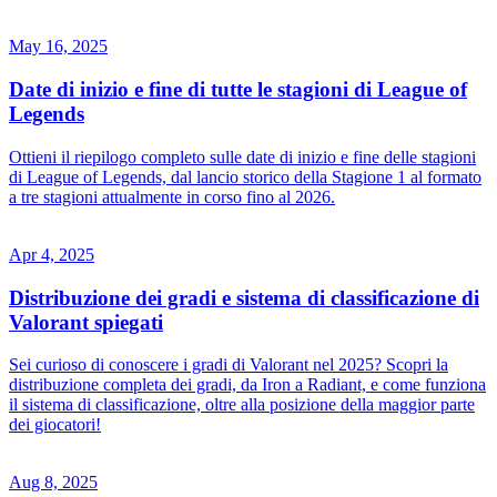
May 16, 2025
Date di inizio e fine di tutte le stagioni di League of
Legends
Ottieni il riepilogo completo sulle date di inizio e fine delle stagioni
di League of Legends, dal lancio storico della Stagione 1 al formato
a tre stagioni attualmente in corso fino al 2026.
Apr 4, 2025
Distribuzione dei gradi e sistema di classificazione di
Valorant spiegati
Sei curioso di conoscere i gradi di Valorant nel 2025? Scopri la
distribuzione completa dei gradi, da Iron a Radiant, e come funziona
il sistema di classificazione, oltre alla posizione della maggior parte
dei giocatori!
Aug 8, 2025