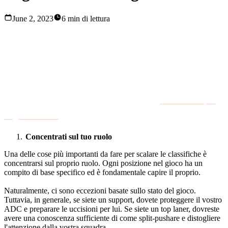
June 2, 2023
6 min di lettura
Siete desiderosi di migliorare le vostre abilità e di farvi un
nome nella scala delle classifiche?
Che siate alle prime armi o giocatori di lunga data, vi
aiutiamo noi con 10 consigli essenziali del
nostro team per
migliorare LoL
. Senza ulteriori indugi, tuffiamoci!
Concentrati sul tuo ruolo
Una delle cose più importanti da fare per scalare le classifiche è
concentrarsi sul proprio ruolo. Ogni posizione nel gioco ha un
compito di base specifico ed è fondamentale capire il proprio.
Naturalmente, ci sono eccezioni basate sullo stato del gioco.
Tuttavia, in generale, se siete un support, dovete proteggere il vostro
ADC e preparare le uccisioni per lui. Se siete un top laner, dovreste
avere una conoscenza sufficiente di come split-pushare e distogliere
l'attenzione dalla vostra squadra.