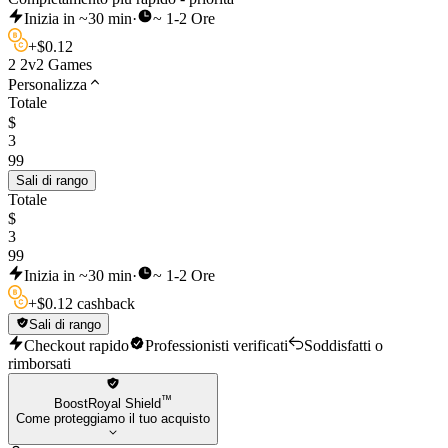
Inizia in ~30 min
·
~ 1-2 Ore
+
$
0.12
2 2v2 Games
Personalizza
Totale
$
3
99
Sali di rango
Totale
$
3
99
Inizia in ~30 min
·
~ 1-2 Ore
+
$
0.12 cashback
Sali di rango
Checkout rapido
Professionisti verificati
Soddisfatti o
rimborsati
™
BoostRoyal Shield
Come proteggiamo il tuo acquisto