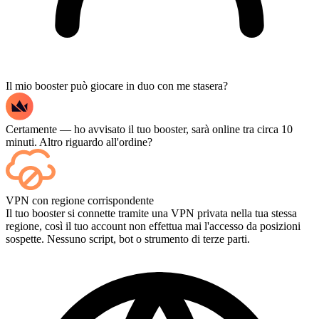
Il mio booster può giocare in duo con me stasera?
Certamente — ho avvisato il tuo booster, sarà online tra circa 10
minuti. Altro riguardo all'ordine?
Sì, ogni partita appare sulla tua dashboard non appena termina e, se
VPN con regione corrispondente
vuoi guardare le partite stesse, aggiungi lo Streaming al momento
Il tuo booster si connette tramite una VPN privata nella tua stessa
del pagamento.
regione, così il tuo account non effettua mai l'accesso da posizioni
sospette. Nessuno script, bot o strumento di terze parti.