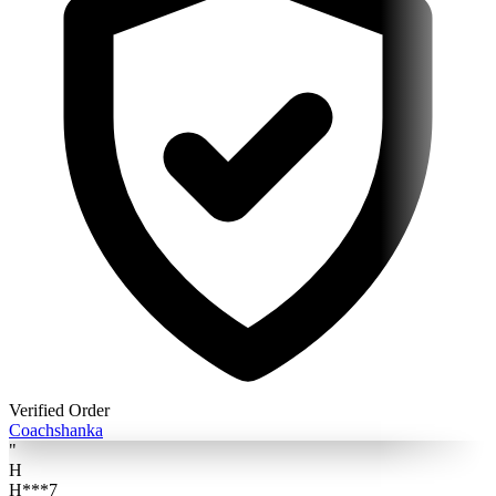
Verified Order
Coach
shanka
"
H
H***7