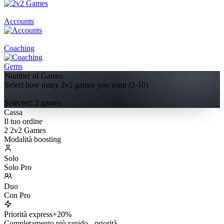
Accounts
Coaching
Gems
Number of Games
Select how many 2v2 games you want (2-10)
Selected:
2
game
s
Cassa
Il tuo ordine
2 2v2 Games
Modalità boosting
Solo
Solo Pro
Duo
Con Pro
Priorità express
+20%
Completamento più rapido - priorità