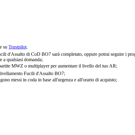
ne su
Trustpilot
.
ucili d'Assalto di CoD BO7 sarà completato, oppure potrai seguire i prog
ere a qualsiasi domanda;
 partite MWZ o multiplayer per aumentare il livello del tuo AR;
i livellamento Fucili d'Assalto BO7;
gono messi in coda in base all'urgenza e all'orario di acquisto;