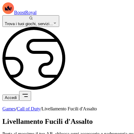
BoostRoyal
Trova i tuoi giochi, servizi...
Accedi
Games
/
Call of Duty
/
Livellamento Fucili d'Assalto
Livellamento Fucili d'Assalto
Porta al massimo il tuo AR, sblocca ogni accessorio e padroneggia qua