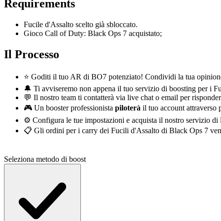
Requirements
Fucile d'Assalto scelto già sbloccato.
Gioco Call of Duty: Black Ops 7 acquistato;
Il Processo
⭐ Goditi il tuo AR di BO7 potenziato! Condividi la tua opinio
🔔 Ti avviseremo non appena il tuo servizio di boosting per i F
💬 Il nostro team ti contatterà via live chat o email per rispond
🎮 Un booster professionista
piloterà
il tuo account attraverso
⚙️ Configura le tue impostazioni e acquista il nostro servizio d
📋 Gli ordini per i carry dei Fucili d'Assalto di Black Ops 7 ven
Seleziona metodo di boost