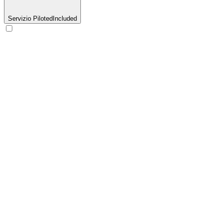
Servizio Piloted
Included