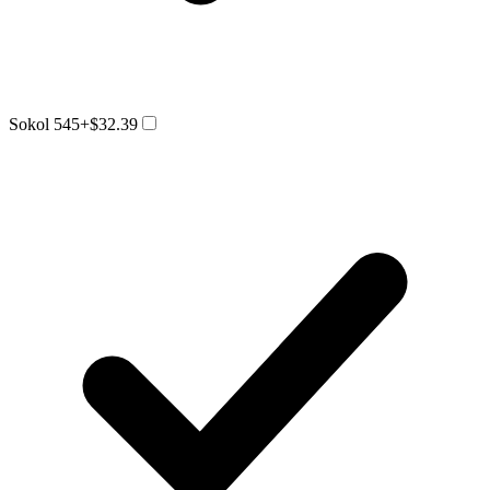
Sokol 545
+$32.39