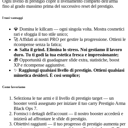
Ogni livello di prestigio copre il livellamento completo dell'arma
fino al grado massimo prima del successivo reset del prestigio.
I tuoi vantaggi
💎 Domina le killcam — ogni singola volta. Mostra cosmetici
rari e sfoggia il tuo stile unico;
🚀 Affidati ai nostri PRO per gestire la progressione. Ottieni le
ricompense senza la fatica;
🔥
Salta il grind. Elimina lo stress. Noi gestiamo il lavoro
duro. Tu ti godi la tua estetica fresca e impressionante;
🎁 Opportunità di guadagnare sfide extra, statistiche, boost
XP e ricompense aggiuntive.
✨
Raggiungi qualsiasi livello di prestigio. Ottieni qualsiasi
mimetica desideri. È così semplice;
Come lavoriamo
Seleziona le tue armi e il livello di prestigio target — un
booster verrà assegnato per iniziare il tuo carry Prestigio Arma
Black Ops 7.
Fornisci i dettagli dell'account — il nostro booster accederà e
inizierà ad affrontare le sfide di prestigio.
Obiettivi raggiunti — il tuo progresso di prestigio aumenta per