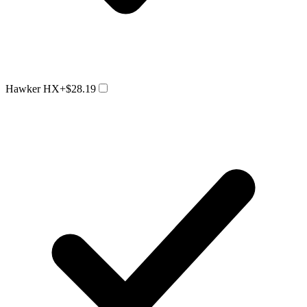
Hawker HX
+$28.19