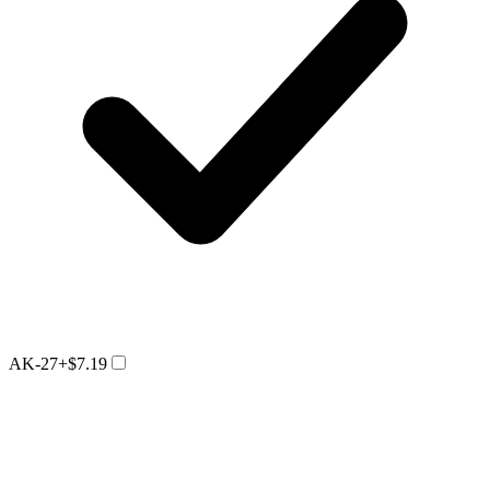
AK-27
+$7.19