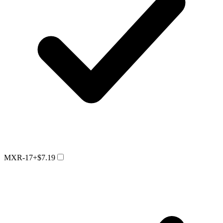
MXR-17
+$7.19