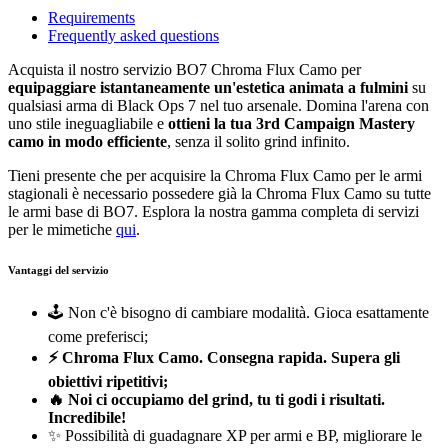
Requirements
Frequently asked questions
Acquista il nostro servizio BO7 Chroma Flux Camo per
equipaggiare istantaneamente un'estetica animata a fulmini
su
qualsiasi arma di Black Ops 7 nel tuo arsenale. Domina l'arena con
uno stile ineguagliabile e
ottieni la tua 3rd Campaign Mastery
camo in modo efficiente
, senza il solito grind infinito.
Tieni presente che per acquisire la Chroma Flux Camo per le armi
stagionali è necessario possedere già la Chroma Flux Camo su tutte
le armi base di BO7. Esplora la nostra gamma completa di servizi
per le mimetiche
qui
.
Vantaggi del servizio
🕹️ Non c'è bisogno di cambiare modalità. Gioca esattamente
come preferisci;
⚡ Chroma Flux Camo. Consegna rapida. Supera gli
obiettivi ripetitivi;
🔥 Noi ci occupiamo del grind, tu ti godi i risultati.
Incredibile!
✨ Possibilità di guadagnare XP per armi e BP, migliorare le