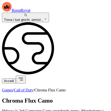
BoostRoyal
Trova i tuoi giochi, servizi...
Accedi
Games
/
Call of Duty
/
Chroma Flux Camo
Chroma Flux Camo
Sblocca la 3rd Campaign Camo spendendo meno. Monitoriamo i