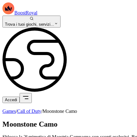
BoostRoyal
Trova i tuoi giochi, servizi...
Accedi
Games
/
Call of Duty
/
Moonstone Camo
Moonstone Camo
Sblocca la 2ª mimetica di Maestria Campagna con sconti esclusivi. Boos