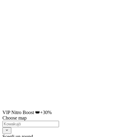
VIP Nitro Boost 👑
+30%
Choose map
Scegli un round