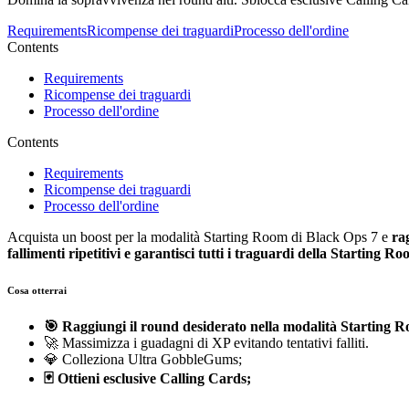
Requirements
Ricompense dei traguardi
Processo dell'ordine
Contents
Requirements
Ricompense dei traguardi
Processo dell'ordine
Contents
Requirements
Ricompense dei traguardi
Processo dell'ordine
Acquista un boost per la modalità Starting Room di Black Ops 7 e
ra
fallimenti ripetitivi e garantisci tutti i traguardi della Starting R
Cosa otterrai
🎯 Raggiungi il round desiderato nella modalità Starting 
🚀 Massimizza i guadagni di XP evitando tentativi falliti.
💎 Colleziona Ultra GobbleGums;
🃏 Ottieni esclusive Calling Cards;