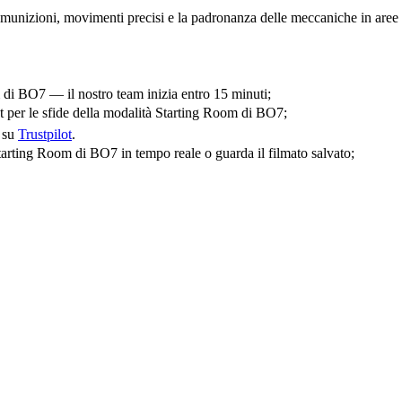
 munizioni, movimenti precisi e la padronanza delle meccaniche in aree r
m di BO7 — il nostro team inizia entro 15 minuti;
st per le sfide della modalità Starting Room di BO7;
i su
Trustpilot
.
 Starting Room di BO7 in tempo reale o guarda il filmato salvato;