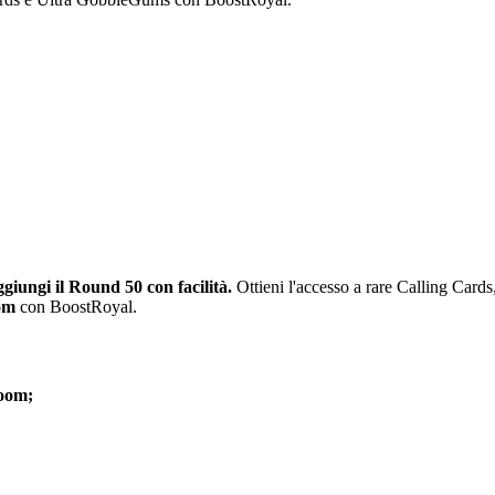
ggiungi il Round 50 con facilità.
Ottieni l'accesso a rare Calling Car
oom
con BoostRoyal.
Room;