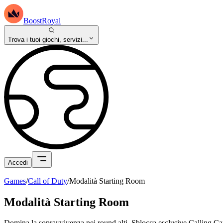
BoostRoyal
Trova i tuoi giochi, servizi...
Accedi
Games
/
Call of Duty
/
Modalità Starting Room
Modalità Starting Room
Domina la sopravvivenza nei round alti. Sblocca esclusive Calling 