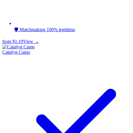
🛡️ Matchmaking 100% legittimo
from
$1.19
View →
Catalyst Camo