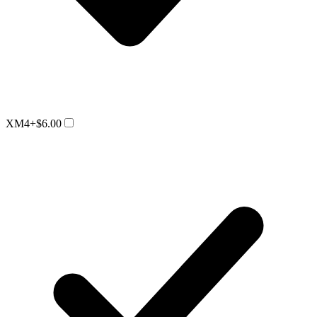
XM4
+$6.00