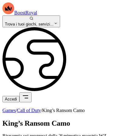
BoostRoyal
Trova i tuoi giochi, servizi...
Accedi
Games
/
Call of Duty
/
King’s Ransom Camo
King’s Ransom Camo
Risparmia sui progressi della 2ª mimetica maestria WZ.