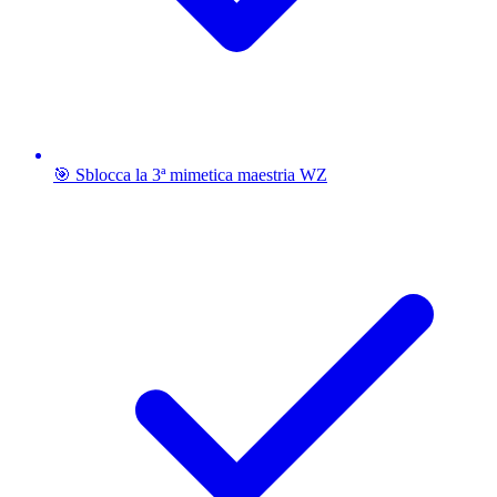
🎯 Sblocca la 3ª mimetica maestria WZ