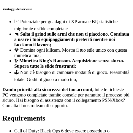
Vantaggi del servizio
📈 Potenziale per guadagni di XP arma e BP, statistiche
migliorate e sfide completate.
🔫
Salta il grind sulle armi che non ti piacciono. Continua
a usare i tuoi equipaggiamenti preferiti mentre noi
facciamo il lavoro;
💎 Domina ogni killcam. Mostra il tuo stile unico con questa
mimetica rara;
✨ Mimetica King's Ransom. Acquisizione senza sforzo.
Supera tutte le sfide frustranti;
🕹️ Non c'è bisogno di cambiare modalità di gioco. Flessibilità
totale. Goditi il gioco a modo tuo;
Dando priorità alla sicurezza del tuo account,
tutte le richieste
PC vengono completate tramite console per garantire il processo più
sicuro. Hai bisogno di assistenza con il collegamento PSN/Xbox?
Contatta il nostro team di supporto.
Requirements
Call of Duty: Black Ops 6 deve essere posseduto o