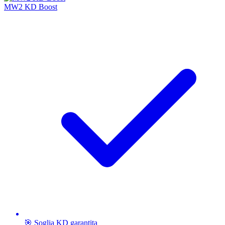
MW2 KD Boost
🎯 Soglia KD garantita