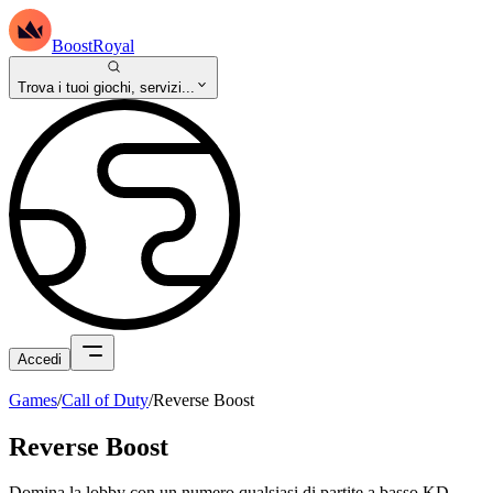
BoostRoyal
Trova i tuoi giochi, servizi...
Accedi
Games
/
Call of Duty
/
Reverse Boost
Reverse Boost
Domina la lobby con un numero qualsiasi di partite a basso KD.