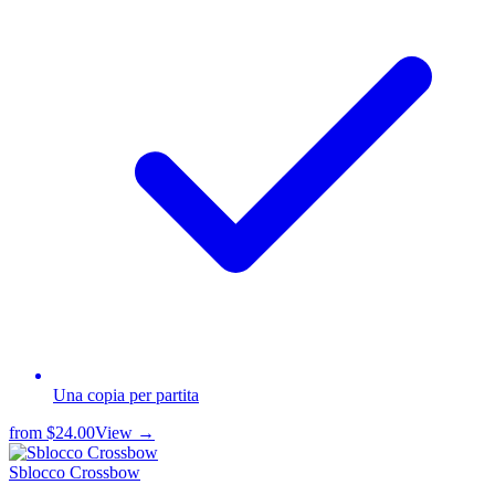
Una copia per partita
from
$24.00
View →
Sblocco Crossbow