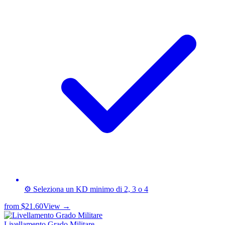
⚙️ Seleziona un KD minimo di 2, 3 o 4
from
$21.60
View →
Livellamento Grado Militare