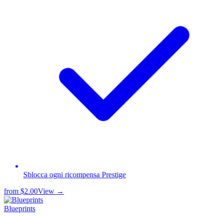
Sblocca ogni ricompensa Prestige
from
$2.00
View →
Blueprints