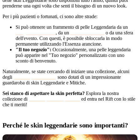
delle skin Leggendarie sono disponibili tutto l'anno, quindi puoi
prenderne una ogni volta che senti il bisogno di un nuovo look.
Per i più pazienti o fortunati, ci sono altre strade:
Si può ottenere un frammento di pelle Leggendaria da un
Artigianato Hextech
, da un
Forziere Hextech
o da una sfera
dell'evento. Con questi, è possibile sbloccarla in modo
permanente utilizzando l'Essenza arancione.
"Il tuo negozio":
Occasionalmente, una pelle leggendaria
può apparire nel "Tuo negozio" personalizzato con uno
sconto di benvenuto.
Naturalmente, se state cercando di iniziare una collezione, alcuni
degli
account più desiderati
sono dotati di un impressionante
guardaroba di skin Leggendarie e Mitiche.
Sei stanco di aspettare la skin perfetta?
Esplora la nostra
collezione di
account premium per LoL
ed entra nel Rift con lo stile
che ti meriti!
Perché le skin leggendarie sono importanti?