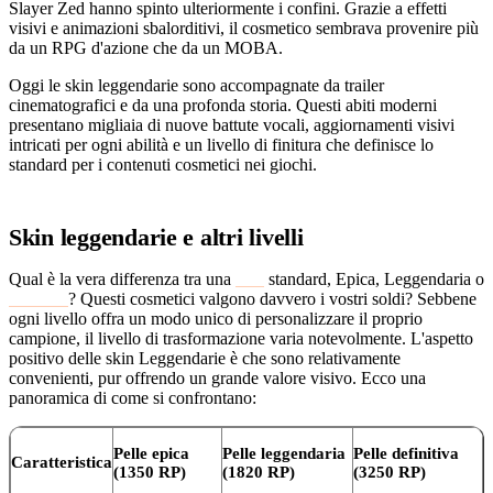
Slayer Zed hanno spinto ulteriormente i confini. Grazie a effetti
visivi e animazioni sbalorditivi, il cosmetico sembrava provenire più
da un RPG d'azione che da un MOBA.
Oggi le skin leggendarie sono accompagnate da trailer
cinematografici e da una profonda storia. Questi abiti moderni
presentano migliaia di nuove battute vocali, aggiornamenti visivi
intricati per ogni abilità e un livello di finitura che definisce lo
standard per i contenuti cosmetici nei giochi.
Skin leggendarie e altri livelli
Qual è la vera differenza tra una
skin
standard, Epica, Leggendaria o
Ultimate
? Questi cosmetici valgono davvero i vostri soldi? Sebbene
ogni livello offra un modo unico di personalizzare il proprio
campione, il livello di trasformazione varia notevolmente. L'aspetto
positivo delle skin Leggendarie è che sono relativamente
convenienti, pur offrendo un grande valore visivo. Ecco una
panoramica di come si confrontano:
Pelle epica
Pelle leggendaria
Pelle definitiva
Caratteristica
(1350 RP)
(1820 RP)
(3250 RP)