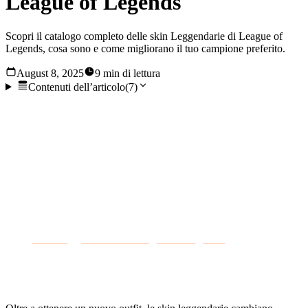
League of Legends
Scopri il catalogo completo delle skin Leggendarie di League of
Legends, cosa sono e come migliorano il tuo campione preferito.
August 8, 2025
9 min di lettura
Contenuti dell’articolo
(
7
)
Sebbene l'obiettivo principale dei giocatori sia vincere
contro la concorrenza, vogliono anche avere un bell'aspetto
mentre lo fanno. Indossare un drago celeste, un super
soldato high-tech o un costume da pistolero demoniaco
rende il colpo di grazia ancora più impressionante. Ecco
perché i giocatori sono disposti a investire così tanto denaro
nelle
skin Leggendarie di League of Legends
. Con la skin
giusta, è possibile trasformare il proprio campione preferito
da un semplice minion a una potente entità del gioco.