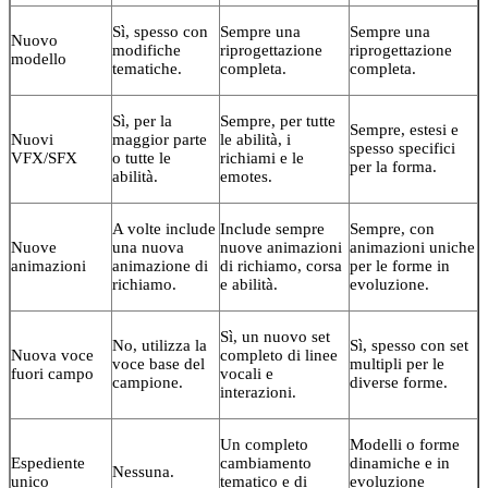
Sì, spesso con
Sempre una
Sempre una
Nuovo
modifiche
riprogettazione
riprogettazione
modello
tematiche.
completa.
completa.
Sì, per la
Sempre, per tutte
Sempre, estesi e
Nuovi
maggior parte
le abilità, i
spesso specifici
VFX/SFX
o tutte le
richiami e le
per la forma.
abilità.
emotes.
A volte include
Include sempre
Sempre, con
Nuove
una nuova
nuove animazioni
animazioni uniche
animazioni
animazione di
di richiamo, corsa
per le forme in
richiamo.
e abilità.
evoluzione.
Sì, un nuovo set
No, utilizza la
Sì, spesso con set
Nuova voce
completo di linee
voce base del
multipli per le
fuori campo
vocali e
campione.
diverse forme.
interazioni.
Un completo
Modelli o forme
Espediente
cambiamento
dinamiche e in
Nessuna.
unico
tematico e di
evoluzione