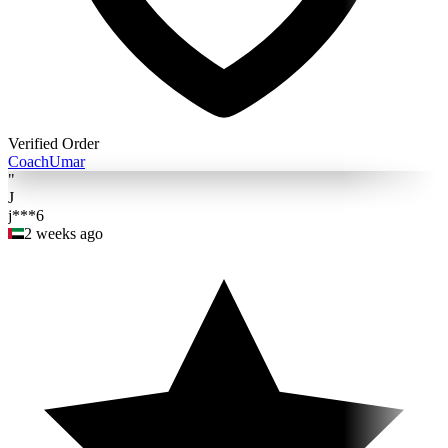
Verified Order
Coach
Umar
"
J
j***6
2 weeks ago