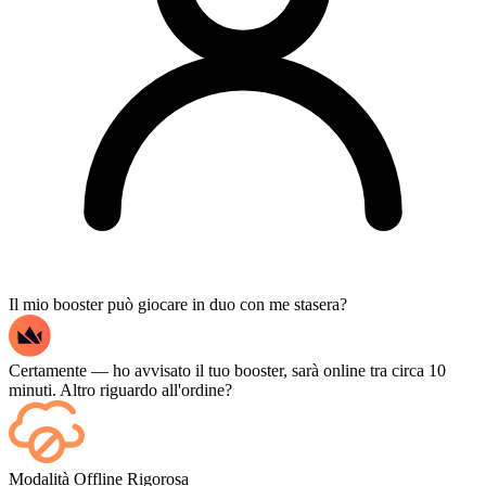
Il mio booster può giocare in duo con me stasera?
Certamente — ho avvisato il tuo booster, sarà online tra circa 10
minuti. Altro riguardo all'ordine?
Sì, ogni partita appare sulla tua dashboard non appena termina e, se
Modalità Offline Rigorosa
vuoi guardare le partite stesse, aggiungi lo Streaming al momento