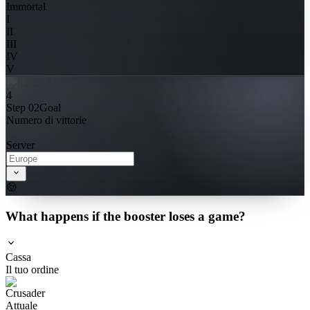
Immortal
I
II
III
IV
V
4
Step 02
Goal
Numero di vittorie
Server
What happens if the booster loses a game?
Cassa
Il tuo ordine
Attuale