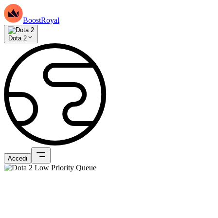
BoostRoyal
Dota 2
Accedi