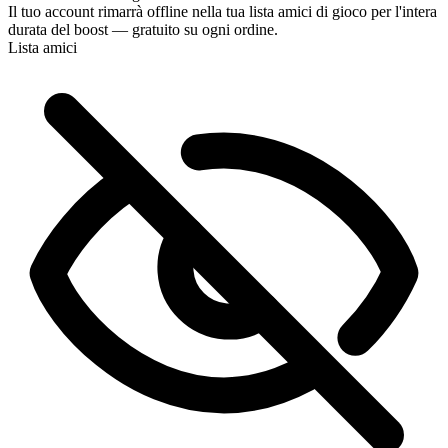
Il tuo account rimarrà offline nella tua lista amici di gioco per l'intera
del pagamento.
durata del boost — gratuito su ogni ordine.
Lista amici
Perfetto! Posso seguire i progressi in tempo reale?
Fantastico, siete i migliori 🧡