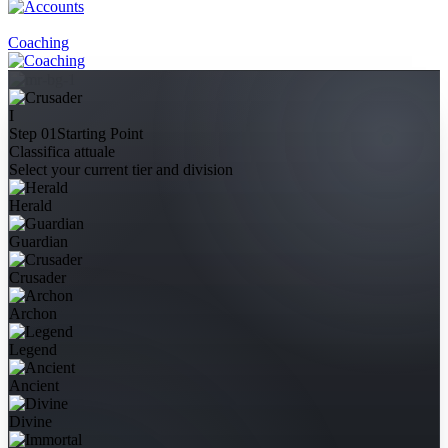
Coaching
I
Step 01
Starting Point
Classifica attuale
Select your current tier and division
Herald
Guardian
Crusader
Archon
Legend
Ancient
Divine