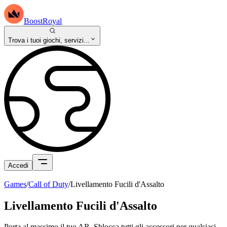
BoostRoyal
Trova i tuoi giochi, servizi...
Accedi
Games
/
Call of Duty
/
Livellamento Fucili d'Assalto
Livellamento Fucili d'Assalto
Porta al massimo il tuo AR. Sblocca tutti gli accessori per qualsiasi