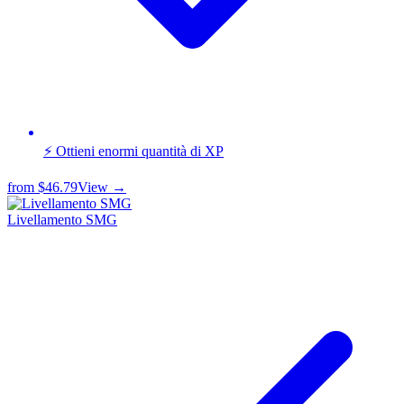
⚡ Ottieni enormi quantità di XP
from
$46.79
View →
Livellamento SMG