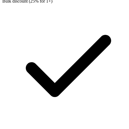
Bulk discount (25% for 1+)