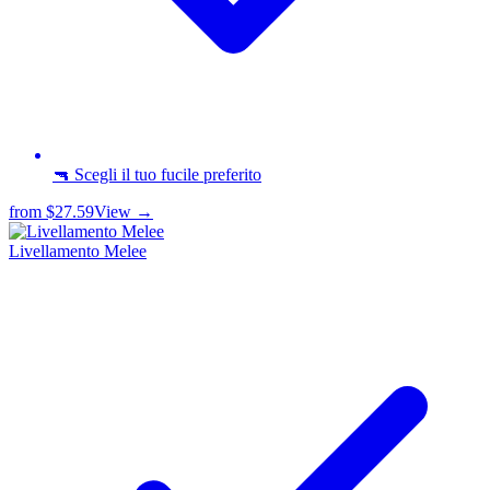
🔫 Scegli il tuo fucile preferito
from
$27.59
View →
Livellamento Melee