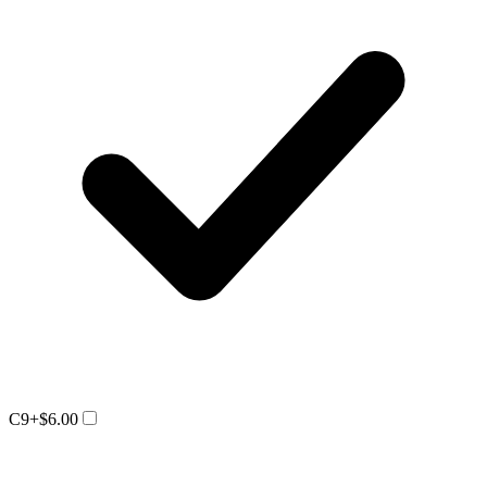
C9
+$6.00