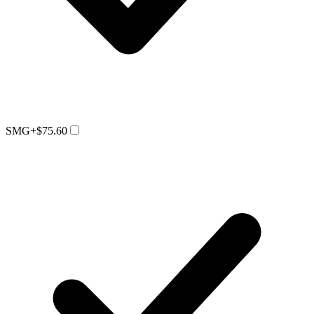
SMG
+$75.60