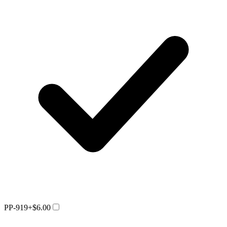
PP-919
+$6.00