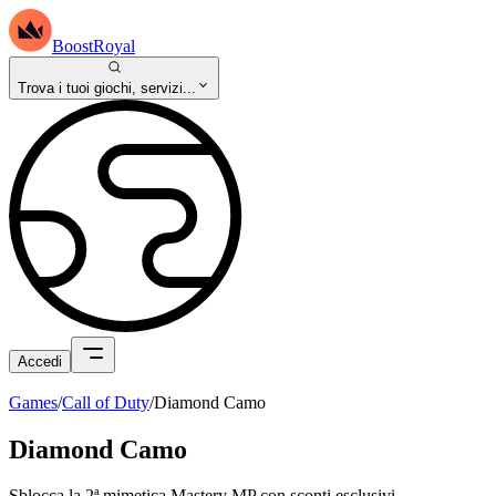
BoostRoyal
Trova i tuoi giochi, servizi...
Accedi
Games
/
Call of Duty
/
Diamond Camo
Diamond Camo
Sblocca la 2ª mimetica Mastery MP con sconti esclusivi.