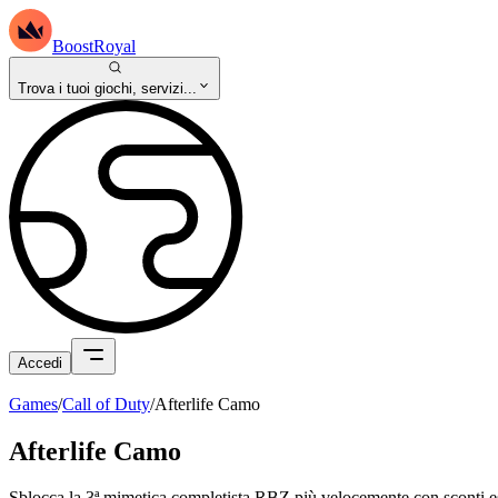
BoostRoyal
Trova i tuoi giochi, servizi...
Accedi
Games
/
Call of Duty
/
Afterlife Camo
Afterlife Camo
Sblocca la 3ª mimetica completista RBZ più velocemente con sconti 