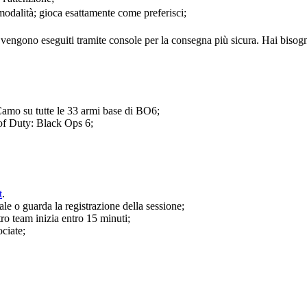
 modalità; gioca esattamente come preferisci;
C vengono eseguiti tramite console per la consegna più sicura. Hai biso
 Camo su tutte le 33 armi base di BO6;
of Duty: Black Ops 6;
t
.
e o guarda la registrazione della sessione;
tro team inizia entro 15 minuti;
ociate;