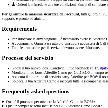
🕹️ Ottieni le mimetiche alle tue condizioni. Smetti di cambiare
Per garantire la massima sicurezza dell'account,
tutti gli ordini P
supporto è pronto ad aiutarti.
Requirements
Per sbloccare le armi stagionali, è necessario avere la Afterlife
Abbonamento Game Pass attivo o una copia acquistata di Call 
Tutte le armi scelte per il servizio devono essere sbloccate.
Processo del servizio
Goditi il tuo nuovo look! Condividi il tuo feedback su
Trustpilo
Monitora il tuo boost Afterlife Camo per CoD BO6 in tempo real
Assicura il tuo ordine di servizio carry Afterlife per BO6: il nos
Sblocca la tua Afterlife Camo e raccogli tutte le ricompense ass
Frequently asked questions
Qual è il processo per ottenere la Afterlife Camo in BO6?
+
Quali ricompense sono incluse nel BO6 Afterlife Camo Boost?
+