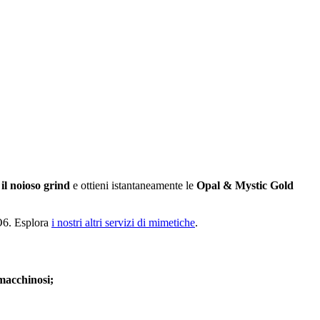
 il noioso grind
e ottieni istantaneamente le
Opal & Mystic Gold
BO6. Esplora
i nostri altri servizi di mimetiche
.
 macchinosi;