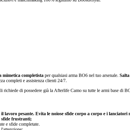
ia mimetica completista
per qualsiasi arma BO6 nel tuo arsenale.
Salta
za completi e assistenza clienti 24/7.
li richiede di possedere già la Afterlife Camo su tutte le armi base di 
l lavoro pesante. Evita le noiose sfide corpo a corpo e i lanciatori
sfide frustranti;
te e sfide completate.
l'attenzione;