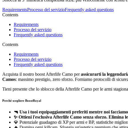
Requirements
Processo del servizio
Frequently asked questions
Contents
Requirements
Processo del servizio
Frequently asked questions
Contents
Requirements
Processo del servizio
Frequently asked questions
Acquista il nostro boost Afterlife Camo per
assicurarti la leggendar
Camos
: massimo prestigio, zero sforzo. Forniamo protocolli di sicurez
Tieni presente che lo sblocco della Afterlife Camo per le armi stagiona
Perché scegliere BoostRoyal
🔫 Usa i tuoi equipaggiamenti preferiti mentre noi facciamo i
✨ Ottieni l'esclusiva Afterlife Camo senza sforzo. Elimina le 
💎 Potenziale guadagno di XP per armi e BP, statistiche migliora
🔥 Domina ogni killcam. Sfoggia un'estetica premium che attira 