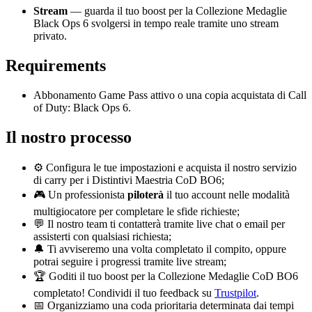
Stream
— guarda il tuo boost per la Collezione Medaglie
Black Ops 6 svolgersi in tempo reale tramite uno stream
privato.
Requirements
Abbonamento Game Pass attivo o una copia acquistata di Call
of Duty: Black Ops 6.
Il nostro processo
⚙️ Configura le tue impostazioni e acquista il nostro servizio
di carry per i Distintivi Maestria CoD BO6;
🎮 Un professionista
piloterà
il tuo account nelle modalità
multigiocatore per completare le sfide richieste;
💬 Il nostro team ti contatterà tramite live chat o email per
assisterti con qualsiasi richiesta;
🔔 Ti avviseremo una volta completato il compito, oppure
potrai seguire i progressi tramite live stream;
🏆 Goditi il tuo boost per la Collezione Medaglie CoD BO6
completato! Condividi il tuo feedback su
Trustpilot
.
📅 Organizziamo una coda prioritaria determinata dai tempi