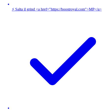
⚡ Salta il grind <a href="https://boostroyal.com">MP</a>