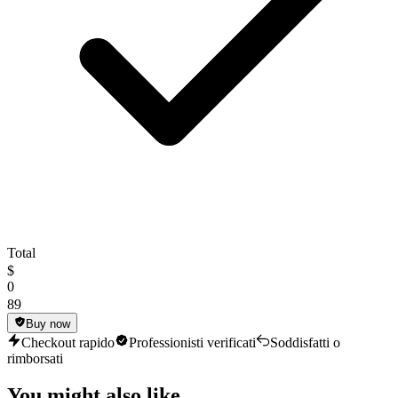
Total
$
0
89
Buy now
Checkout rapido
Professionisti verificati
Soddisfatti o
rimborsati
You might also like