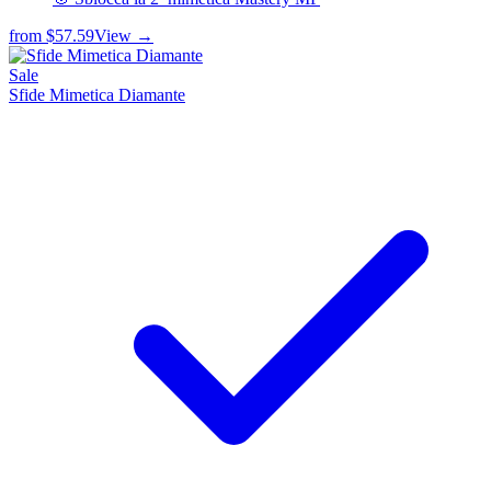
from
$57.59
View →
Sale
Sfide Mimetica Diamante