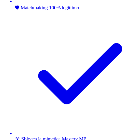
🛡️ Matchmaking 100% legittimo
🎯 Sblocca la mimetica Mastery MP