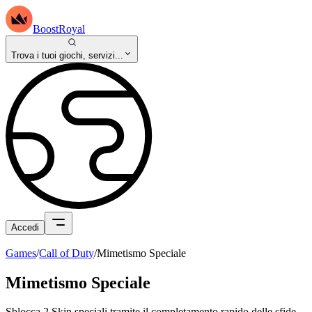
BoostRoyal
Trova i tuoi giochi, servizi...
Accedi
Games
/
Call of Duty
/
Mimetismo Speciale
Mimetismo Speciale
Sblocca 2 Skin speciali tramite il completamento rapido delle sfide