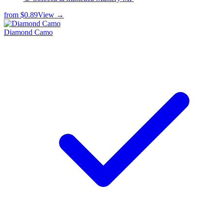
from
$0.89
View →
Diamond Camo