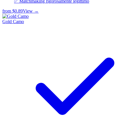
✅ Matchmaking rigorosamente legittimo
from
$0.89
View →
Gold Camo