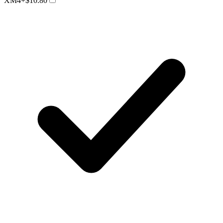
XM4
+$10.80