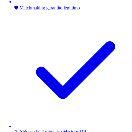
🛡️ Matchmaking garantito legittimo
🎯 Sblocca la 2ª mimetica Mastery MP