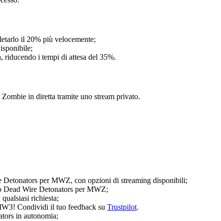
letarlo il 20% più velocemente;
isponibile;
, riducendo i tempi di attesa del 35%.
mbie in diretta tramite uno stream privato.
 Detonators per MWZ, con opzioni di streaming disponibili;
locco Dead Wire Detonators per MWZ;
 qualsiasi richiesta;
 MW3! Condividi il tuo feedback su
Trustpilot
.
ators in autonomia;