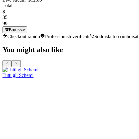
Total
$
35
99
Buy now
Checkout rapido
Professionisti verificati
Soddisfatti o rimborsat
You might also like
Tutti gli Schemi