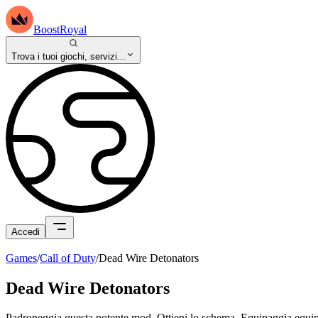
BoostRoyal
Trova i tuoi giochi, servizi...
Accedi
Games
/
Call of Duty
/
Dead Wire Detonators
Dead Wire Detonators
Padroneggia questa potente mod. Ottieni lo schema. Equipaggia equi