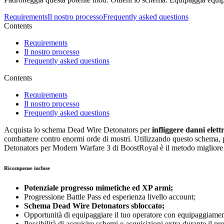
Requirements
Il nostro processo
Frequently asked questions
Contents
Requirements
Il nostro processo
Frequently asked questions
Contents
Requirements
Il nostro processo
Frequently asked questions
Acquista lo schema Dead Wire Detonators per
infliggere danni elett
combattere contro enormi orde di mostri. Utilizzando questo schema, pu
Detonators per Modern Warfare 3 di BoostRoyal è il metodo migliore per
Ricompense incluse
Potenziale progresso mimetiche ed XP armi;
Progressione Battle Pass ed esperienza livello account;
Schema Dead Wire Detonators sbloccato;
Opportunità di equipaggiare il tuo operatore con equipaggiamento
Possibilità di acquisire schemi e acquisizioni extra durante il pr