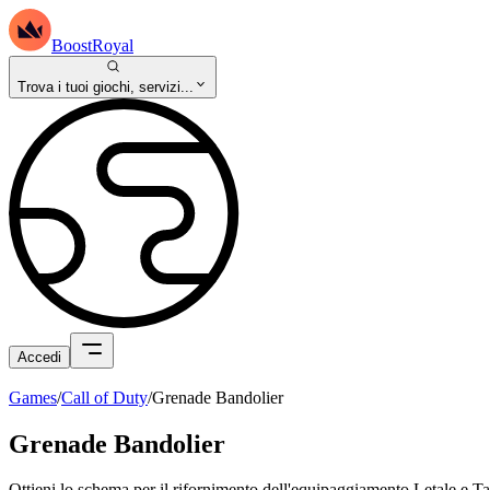
BoostRoyal
Trova i tuoi giochi, servizi...
Accedi
Games
/
Call of Duty
/
Grenade Bandolier
Grenade Bandolier
Ottieni lo schema per il rifornimento dell'equipaggiamento Letale e Ta