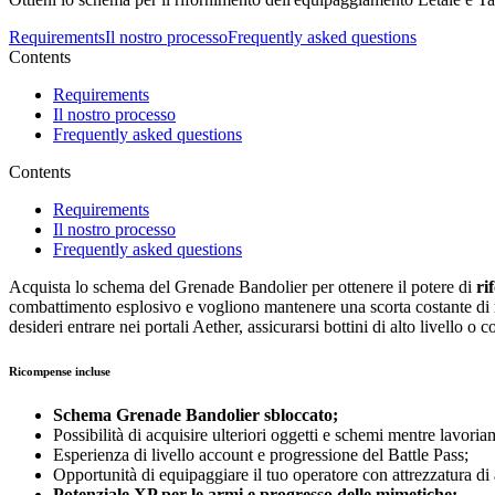
Requirements
Il nostro processo
Frequently asked questions
Contents
Requirements
Il nostro processo
Frequently asked questions
Contents
Requirements
Il nostro processo
Frequently asked questions
Acquista lo schema del Grenade Bandolier per ottenere il potere di
ri
combattimento esplosivo e vogliono mantenere una scorta costante di m
desideri entrare nei portali Aether, assicurarsi bottini di alto livello o 
Ricompense incluse
Schema Grenade Bandolier sbloccato;
Possibilità di acquisire ulteriori oggetti e schemi mentre lavoria
Esperienza di livello account e progressione del Battle Pass;
Opportunità di equipaggiare il tuo operatore con attrezzatura di a
Potenziale XP per le armi e progresso delle mimetiche;