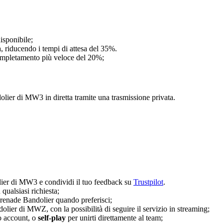
isponibile;
, riducendo i tempi di attesa del 35%.
completamento più veloce del 20%;
lier di MW3 in diretta tramite una trasmissione privata.
lier di MW3 e condividi il tuo feedback su
Trustpilot
.
 qualsiasi richiesta;
Grenade Bandolier quando preferisci;
lier di MWZ, con la possibilità di seguire il servizio in streaming;
uo account, o
self-play
per unirti direttamente al team;