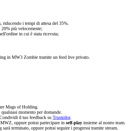
, riducendo i tempi di attesa del 35%.
il 20% più velocemente;
ell'ordine in cui è stata ricevuta;
ing in MW3 Zombie tramite un feed live privato.
reare Mags of Holding.
i in qualsiasi momento per domande.
Condividi il tuo feedback su
Trustpilot
.
 di MWZ, oppure potrai partecipare in
self-play
insieme al nostro team.
arà terminato, oppure potrai seguire i progressi tramite stream.