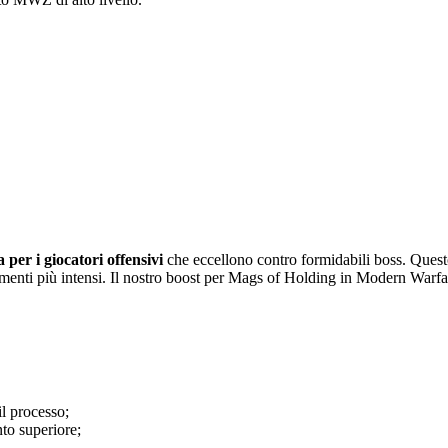
 per i giocatori offensivi
che eccellono contro formidabili boss. Questo
imenti più intensi. Il nostro boost per Mags of Holding in Modern Warfare
il processo;
to superiore;