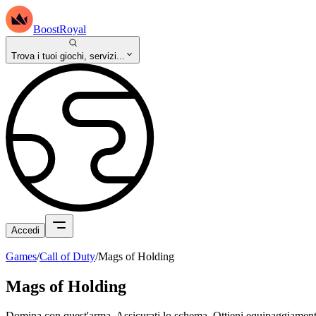
BoostRoyal
Trova i tuoi giochi, servizi...
Accedi
Games
/
Call of Duty
/
Mags of Holding
Mags of Holding
Domina con quest'arma. Assicurati lo schema. Ottieni equipaggiament