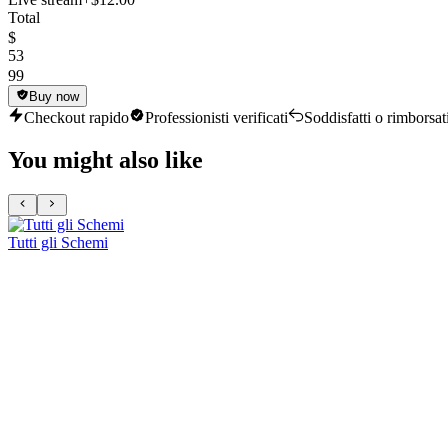
Total
$
53
99
Buy now
Checkout rapido
Professionisti verificati
Soddisfatti o rimborsat
You might also like
Tutti gli Schemi