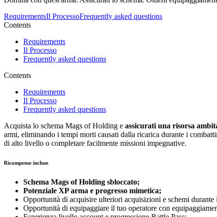
Requirements
Il Processo
Frequently asked questions
Contents
Requirements
Il Processo
Frequently asked questions
Contents
Requirements
Il Processo
Frequently asked questions
Acquista lo schema Mags of Holding e
assicurati una risorsa ambita
armi, eliminando i tempi morti causati dalla ricarica durante i combatt
di alto livello o completare facilmente missioni impegnative.
Ricompense incluse
Schema Mags of Holding sbloccato;
Potenziale XP arma e progresso mimetica;
Opportunità di acquisire ulteriori acquisizioni e schemi durante 
Opportunità di equipaggiare il tuo operatore con equipaggiamen
Esperienza livello account e progressione Battle Pass;