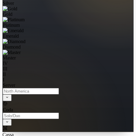
Silver
Gold
Platinum
Emerald
Diamond
Master
IV
III
II
I
Server
Coda
Cassa