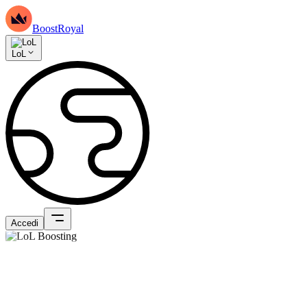
BoostRoyal
LoL
Accedi