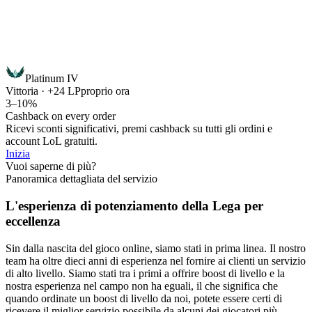
Platinum IV
Vittoria · +24 LP
proprio ora
3–10%
Cashback on every order
Ricevi sconti significativi, premi cashback su tutti gli ordini e
account LoL gratuiti.
Inizia
Vuoi saperne di più?
Panoramica dettagliata del servizio
L'esperienza di potenziamento della Lega per
eccellenza
Sin dalla nascita del gioco online, siamo stati in prima linea. Il nostro
team ha oltre dieci anni di esperienza nel fornire ai clienti un servizio
di alto livello. Siamo stati tra i primi a offrire boost di livello e la
nostra esperienza nel campo non ha eguali, il che significa che
quando ordinate un boost di livello da noi, potete essere certi di
ricevere il miglior servizio possibile da alcuni dei giocatori più