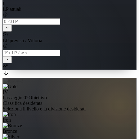
I
LP attuali
LP previsti / Vittoria
IV
Passaggio 02
Obiettivo
Classifica desiderata
Seleziona il livello e la divisione desiderati
Iron
Bronze