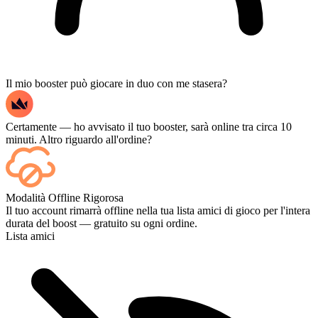
Il mio booster può giocare in duo con me stasera?
Certamente — ho avvisato il tuo booster, sarà online tra circa 10
minuti. Altro riguardo all'ordine?
Sì, ogni partita appare sulla tua dashboard non appena termina e, se
Modalità Offline Rigorosa
vuoi guardare le partite stesse, aggiungi lo Streaming al momento
Il tuo account rimarrà offline nella tua lista amici di gioco per l'intera
del pagamento.
durata del boost — gratuito su ogni ordine.
Lista amici