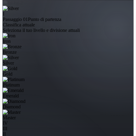
I
Passaggio 01
Punto di partenza
Classifica attuale
Seleziona il tuo livello e divisione attuali
Iron
Bronze
Silver
Gold
Platinum
Emerald
Diamond
Master
IV
III
II