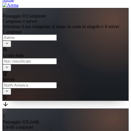
Passaggio 01
Campione
Campione e server
Seleziona il tuo campione, il rango in coda in singolo e il server
Campione
Grado Solo
Server
7
Passaggio 02
Livelli
Livelli campione