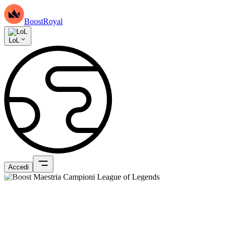
BoostRoyal
LoL
Accedi