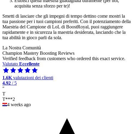
Esibisci quella maestria guadagnata duramente (per noi,
acquisita senza sforzo per te)!
Smetti di lasciare che gli impegni di tempo dettino come mostri la
tua passione per i tuoi campioni preferiti. Con il potenziamento della
Maestria del Campione di LoL di BoostRoyal, puoi raggiungere
rapidamente e in sicurezza la maestria desiderata, lasciando che la
tua abilità in gioco parli da sola.
La Nostra Comunità
Champion Mastery Boosting Reviews
Verified feedback from customers who ordered this exact service.
Valutato
Eccellente
1.6K
valutazioni dei clienti
4.92
/ 5
"
T
T***2
4 weeks ago