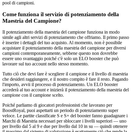
pool di campioni.
Come funziona il servizio di potenziamento della
Maestria del Campione?
Il potenziamento della maestria del campione funziona in modo
simile agli altri servizi di potenziamento che offriamo. Il primo passo
è inserire i dettagli del tuo acquisto. Al momento, non è possibile
acquistare il potenziamento della maestria del campione per diversi
campioni contemporaneamente, sebbene questo non dovrebbe
essere uno svantaggio poiché c'è solo un ELO booster che può
lavorare sul tuo account nello stesso momento.
Tutto ciò che devi fare è scegliere il campione e il livello di maestria
che desideri raggiungere, e il nostro compito è fare il resto. Pagando
l'importo, avvii il processo di potenziamento. Un ELO booster
accederà al tuo account e inizierà il potenziamento della maestria del
campione con il campione scelto.
Poiché parliamo di giocatori professionisti che lavorano per
BoostRoyal, puoi aspettarti un periodo di potenziamento super
veloce. Le partite classificate S e S+ del booster fanno guadagnare i
Marchi di Maestria necessari per sbloccare i livelli superiori — uno
per livello dal 5 al 9 e due per livello dal 10 in su — quindi ottenere
il massimo dal sistema di valutazione è esattamente ciò che rende la