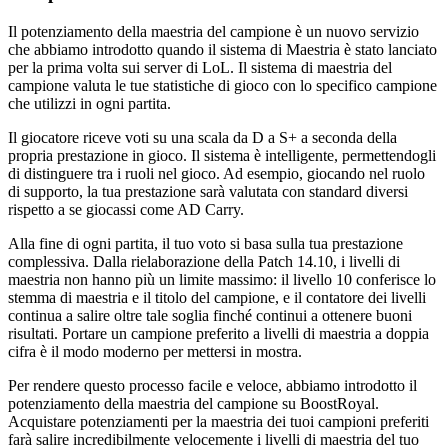
Il potenziamento della maestria del campione è un nuovo servizio
che abbiamo introdotto quando il sistema di Maestria è stato lanciato
per la prima volta sui server di LoL. Il sistema di maestria del
campione valuta le tue statistiche di gioco con lo specifico campione
che utilizzi in ogni partita.
Il giocatore riceve voti su una scala da D a S+ a seconda della
propria prestazione in gioco. Il sistema è intelligente, permettendogli
di distinguere tra i ruoli nel gioco. Ad esempio, giocando nel ruolo
di supporto, la tua prestazione sarà valutata con standard diversi
rispetto a se giocassi come AD Carry.
Alla fine di ogni partita, il tuo voto si basa sulla tua prestazione
complessiva. Dalla rielaborazione della Patch 14.10, i livelli di
maestria non hanno più un limite massimo: il livello 10 conferisce lo
stemma di maestria e il titolo del campione, e il contatore dei livelli
continua a salire oltre tale soglia finché continui a ottenere buoni
risultati. Portare un campione preferito a livelli di maestria a doppia
cifra è il modo moderno per mettersi in mostra.
Per rendere questo processo facile e veloce, abbiamo introdotto il
potenziamento della maestria del campione su BoostRoyal.
Acquistare potenziamenti per la maestria dei tuoi campioni preferiti
farà salire incredibilmente velocemente i livelli di maestria del tuo