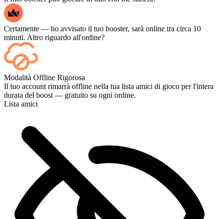
Certamente — ho avvisato il tuo booster, sarà online tra circa 10
minuti. Altro riguardo all'ordine?
Sì, ogni partita appare sulla tua dashboard non appena termina e, se
Modalità Offline Rigorosa
vuoi guardare le partite stesse, aggiungi lo Streaming al momento
Il tuo account rimarrà offline nella tua lista amici di gioco per l'intera
del pagamento.
durata del boost — gratuito su ogni ordine.
Lista amici