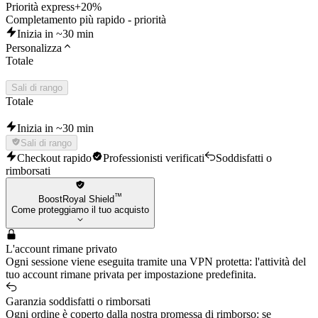
Priorità express
+20%
Completamento più rapido - priorità
Inizia in ~30 min
Personalizza
Totale
Sali di rango
Totale
Inizia in ~30 min
Sali di rango
Checkout rapido
Professionisti verificati
Soddisfatti o
rimborsati
™
BoostRoyal Shield
Come proteggiamo il tuo acquisto
L'account rimane privato
Ogni sessione viene eseguita tramite una VPN protetta: l'attività del
tuo account rimane privata per impostazione predefinita.
Garanzia soddisfatti o rimborsati
Ogni ordine è coperto dalla nostra promessa di rimborso: se