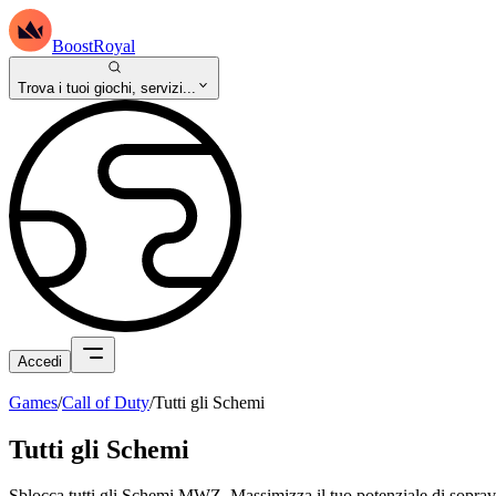
BoostRoyal
Trova i tuoi giochi, servizi...
Accedi
Games
/
Call of Duty
/
Tutti gli Schemi
Tutti gli Schemi
Sblocca tutti gli Schemi MWZ. Massimizza il tuo potenziale di sopravv