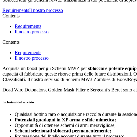
Requirements
Il nostro processo
Contents
Requirements
Il nostro processo
Contents
Requirements
Il nostro processo
Acquista un boost per gli Schemi MWZ per
sbloccare potente equip
capacità di fabbricare queste risorse prima delle future distribuzioni. 
Classificati
. Il nostro servizio di Schemi MW3 Zombies di BoostRoyal ti
Dead Wire Detonators, Golden Mask Filter e Sergeant’s Beret sono att
Inclusioni del servizio
Qualsiasi bottino raro o acquisizione raccolta durante la session
Potenziali guadagni in XP arma e sfide mimetica;
Opportunità di ottenere schemi di armi meravigliose;
Schemi selezionati sbloccati permanentemente;
Progressione del livello account durante tutto il processo;