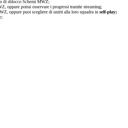
vizio di sblocco Schemi MWZ;
Z, oppure potrai osservare i progressi tramite streaming;
MWZ, oppure puoi scegliere di unirti alla loro squadra in
self-play;
e;