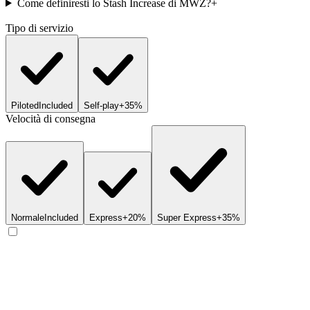
Come definiresti lo Stash Increase di MWZ?
+
Tipo di servizio
Piloted
Included
Self-play
+35%
Velocità di consegna
Normale
Included
Express
+20%
Super Express
+35%