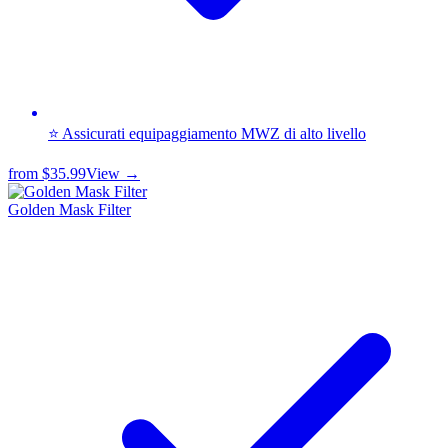
⭐ Assicurati equipaggiamento MWZ di alto livello
from
$35.99
View →
Golden Mask Filter