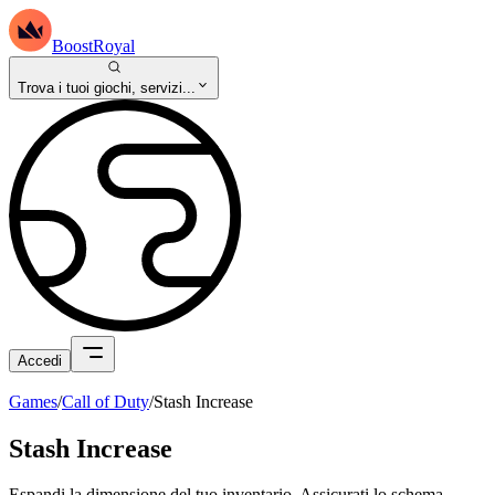
BoostRoyal
Trova i tuoi giochi, servizi...
Accedi
Games
/
Call of Duty
/
Stash Increase
Stash Increase
Espandi la dimensione del tuo inventario. Assicurati lo schema.