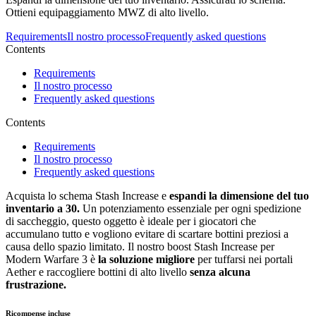
Ottieni equipaggiamento MWZ di alto livello.
Requirements
Il nostro processo
Frequently asked questions
Contents
Requirements
Il nostro processo
Frequently asked questions
Contents
Requirements
Il nostro processo
Frequently asked questions
Acquista lo schema Stash Increase e
espandi la dimensione del tuo
inventario a 30.
Un potenziamento essenziale per ogni spedizione
di saccheggio, questo oggetto è ideale per i giocatori che
accumulano tutto e vogliono evitare di scartare bottini preziosi a
causa dello spazio limitato. Il nostro boost Stash Increase per
Modern Warfare 3 è
la soluzione migliore
per tuffarsi nei portali
Aether e raccogliere bottini di alto livello
senza alcuna
frustrazione.
Ricompense incluse