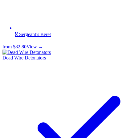
🎖️ Sergeant’s Beret
from
$82.80
View →
Dead Wire Detonators