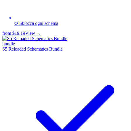
⚙️ Sblocca ogni schema
from
$19.19
View →
bundle
S5 Reloaded Schematics Bundle