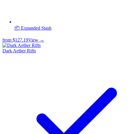
📦 Expanded Stash
from
$127.19
View →
Dark Aether Rifts