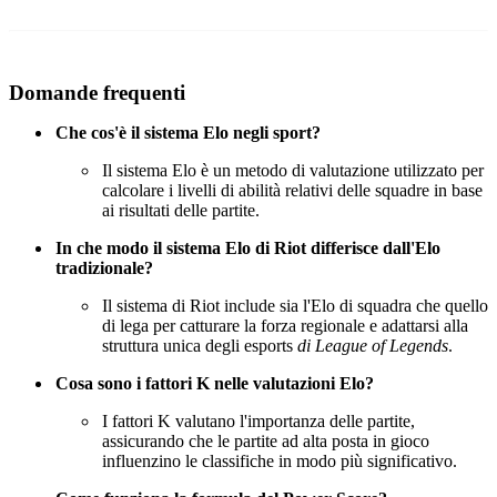
Domande frequenti
Che cos'è il sistema Elo negli sport?
Il sistema Elo è un metodo di valutazione utilizzato per
calcolare i livelli di abilità relativi delle squadre in base
ai risultati delle partite.
In che modo il sistema Elo di Riot differisce dall'Elo
tradizionale?
Il sistema di Riot include sia l'Elo di squadra che quello
di lega per catturare la forza regionale e adattarsi alla
struttura unica degli esports
di League of Legends
.
Cosa sono i fattori K nelle valutazioni Elo?
I fattori K valutano l'importanza delle partite,
assicurando che le partite ad alta posta in gioco
influenzino le classifiche in modo più significativo.