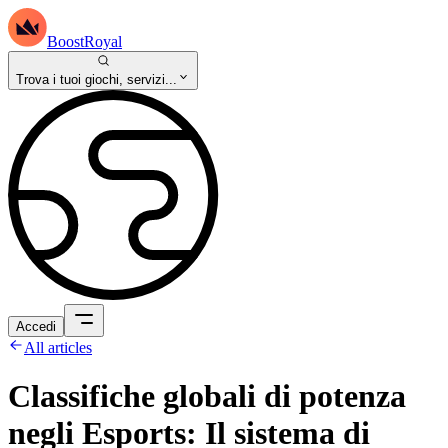
BoostRoyal
Trova i tuoi giochi, servizi...
Accedi
All articles
Classifiche globali di potenza
negli Esports: Il sistema di