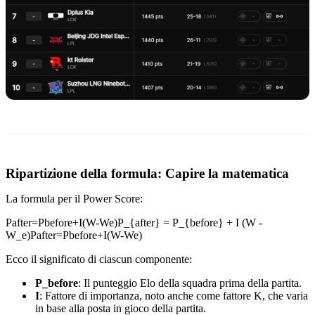
Ripartizione della formula: Capire la matematica
La formula per il Power Score:
Pafter=Pbefore+I(W-We)P_{after} = P_{before} + I (W -
W_e)Pafter=Pbefore+I(W-We)
Ecco il significato di ciascun componente:
P_before
: Il punteggio Elo della squadra prima della partita.
I
: Fattore di importanza, noto anche come fattore K, che varia
in base alla posta in gioco della partita.