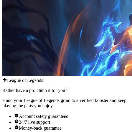
League of Legends
Rather have a pro climb it for you?
Hand your League of Legends grind to a verified booster and keep
playing the parts you enjoy.
Account safety guaranteed
24/7 live support
Money-back guarantee