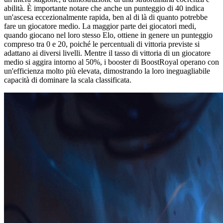
abilità. È importante notare che anche un punteggio di 40 indica
un'ascesa eccezionalmente rapida, ben al di là di quanto potrebbe
fare un giocatore medio. La maggior parte dei giocatori medi,
quando giocano nel loro stesso Elo, ottiene in genere un punteggio
compreso tra 0 e 20, poiché le percentuali di vittoria previste si
adattano ai diversi livelli. Mentre il tasso di vittoria di un giocatore
medio si aggira intorno al 50%, i booster di BoostRoyal operano con
un'efficienza molto più elevata, dimostrando la loro ineguagliabile
capacità di dominare la scala classificata.