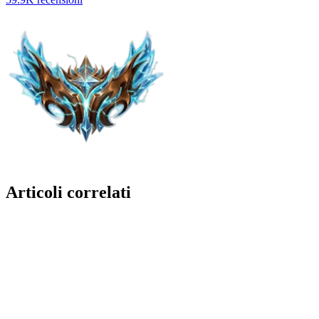
Articoli correlati
Jul 22, 2026
Potere Magico (AP) in LoL spiegato: Scaling,
migliori oggetti e AP vs AD
Il Potere Magico (AP) alimenta i tuoi incantesimi in League of
Legends. Scopri come funziona lo scaling AP, quali oggetti danno