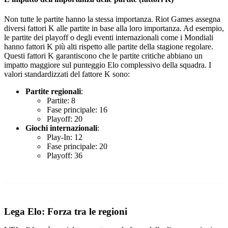
Non tutte le partite hanno la stessa importanza. Riot Games assegna
diversi fattori K alle partite in base alla loro importanza. Ad esempio,
le partite dei playoff o degli eventi internazionali come i Mondiali
hanno fattori K più alti rispetto alle partite della stagione regolare.
Questi fattori K garantiscono che le partite critiche abbiano un
impatto maggiore sul punteggio Elo complessivo della squadra. I
valori standardizzati del fattore K sono:
Partite regionali
:
Partite: 8
Fase principale: 16
Playoff: 20
Giochi internazionali
:
Play-In: 12
Fase principale: 20
Playoff: 36
Lega Elo: Forza tra le regioni