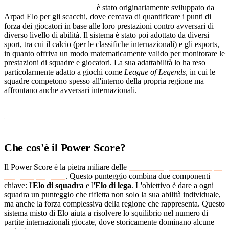
Il sistema di valutazione Elo
è stato originariamente sviluppato da
Arpad Elo per gli scacchi, dove cercava di quantificare i punti di
forza dei giocatori in base alle loro prestazioni contro avversari di
diverso livello di abilità. Il sistema è stato poi adottato da diversi
sport, tra cui il calcio (per le classifiche internazionali) e gli esports,
in quanto offriva un modo matematicamente valido per monitorare le
prestazioni di squadre e giocatori. La sua adattabilità lo ha reso
particolarmente adatto a giochi come
League of Legends
, in cui le
squadre competono spesso all'interno della propria regione ma
affrontano anche avversari internazionali.
Che cos'è il Power Score?
Il Power Score è la pietra miliare delle
classifiche globali di Riot per
League of Legends
. Questo punteggio combina due componenti
chiave: l'
Elo di squadra
e l'
Elo di lega
. L'obiettivo è dare a ogni
squadra un punteggio che rifletta non solo la sua abilità individuale,
ma anche la forza complessiva della regione che rappresenta. Questo
sistema misto di Elo aiuta a risolvere lo squilibrio nel numero di
partite internazionali giocate, dove storicamente dominano alcune